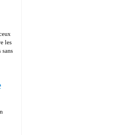
 ceux
e les
s sans
e
un