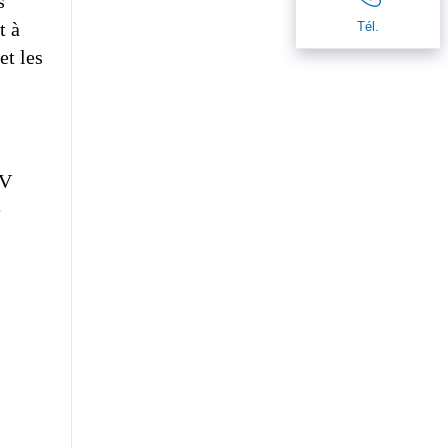
s
t à
Tél.
et les
UV
e