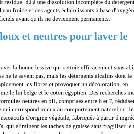
ôt résiduel dû à une dissolution incomplète du détergen
'eau froide et des agents éclaircissants à base d'oxygè
ciels avant qu'ils ne deviennent permanents.
doux et neutres pour laver le
rouver la bonne lessive qui nettoie efficacement sans ab
s ne le savent pas, mais les détergents alcalins dont le
apidement les fibres et provoquer un décoloration, en
mme le lin belge et le coton égyptien. Des recherches m
formules neutres en pH, comprises entre 6 et 7, réduisen
ce qui correspond mieux au comportement naturel du lin
nsioactifs d'origine végétale, fabriqués à partir d'ingré
 qui éliminent les taches de graisse sans fragiliser le 