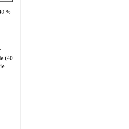
 40 %
r
de (40
ie