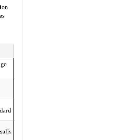
tion
es
nge
ndard
salis