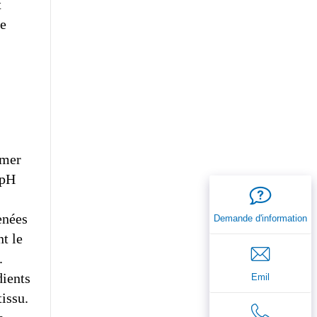
t
ne
îmer
 pH
enées
Demande d'information
t le
.
dients
Emil
tissu.