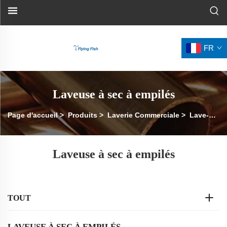
FR
Laveuse à sec à empilés
Page d'accueil
>
Produits
>
Laverie Commerciale
>
Lave-Linge Superposé
Laveuse à sec à empilés
TOUT
LAVEUSE À SEC À EMPILÉS