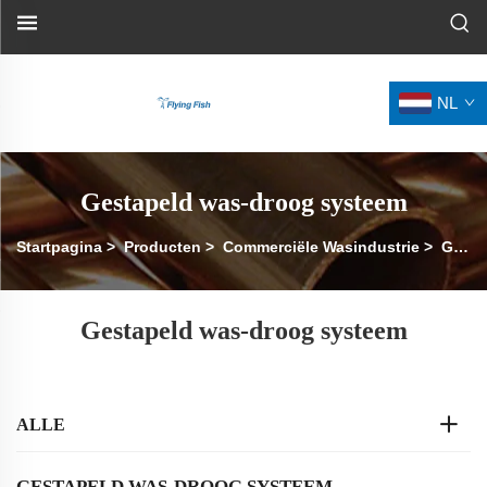
NL
Gestapeld was-droog systeem
Startpagina
>
Producten
>
Commerciële Wasindustrie
>
Gestapelde Wasdroger
Gestapeld was-droog systeem
ALLE
GESTAPELD WAS-DROOG SYSTEEM