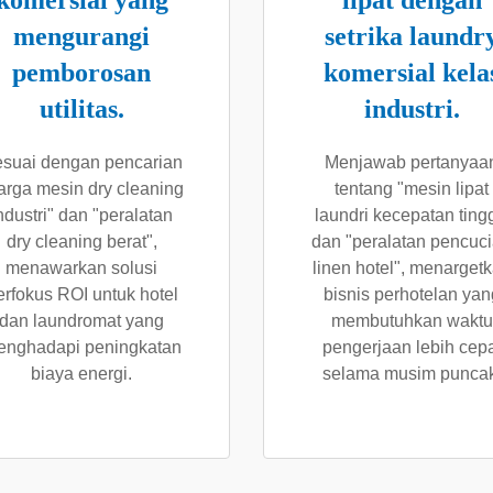
komersial yang
lipat dengan
mengurangi
setrika laundr
pemborosan
komersial kela
utilitas.
industri.
suai dengan pencarian
Menjawab pertanyaa
arga mesin dry cleaning
tentang "mesin lipat
ndustri" dan "peralatan
laundri kecepatan tingg
dry cleaning berat",
dan "peralatan pencuc
menawarkan solusi
linen hotel", menarget
erfokus ROI untuk hotel
bisnis perhotelan yan
dan laundromat yang
membutuhkan waktu
nghadapi peningkatan
pengerjaan lebih cep
biaya energi.
selama musim puncak