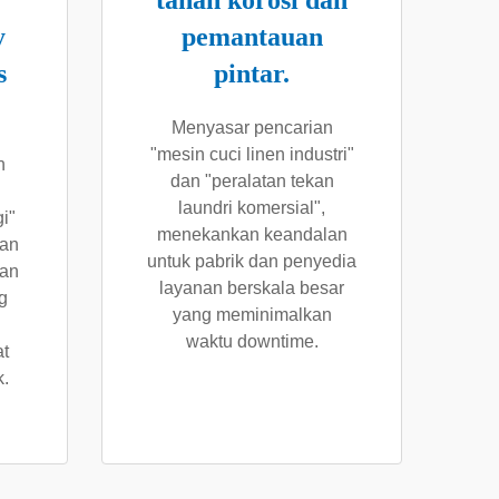
tahan korosi dan
y
pemantauan
s
pintar.
Menyasar pencarian
"mesin cuci linen industri"
n
dan "peralatan tekan
laundri komersial",
i"
menekankan keandalan
ian
untuk pabrik dan penyedia
kan
layanan berskala besar
g
yang meminimalkan
waktu downtime.
at
.