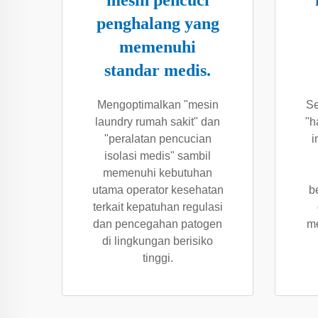
mesin pencuci
penghalang yang
memenuhi
standar medis.
Mengoptimalkan "mesin
Se
laundry rumah sakit" dan
"h
"peralatan pencucian
i
isolasi medis" sambil
memenuhi kebutuhan
utama operator kesehatan
b
terkait kepatuhan regulasi
dan pencegahan patogen
me
di lingkungan berisiko
tinggi.