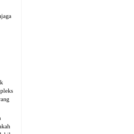
njaga
uk
mpleks
yang
a
pakah