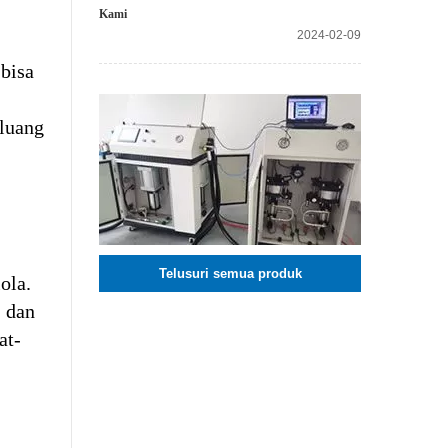
Kami
2024-02-09
bisa
luang
Telusuri semua produk
ola.
 dan
at-