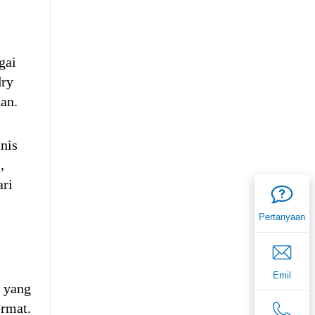
gai
dry
an.
nis
,
ari
Pertanyaan
Emil
n yang
rmat.