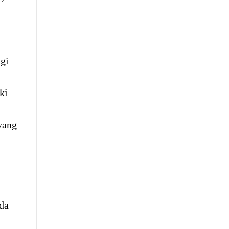
gi
ki
yang
da