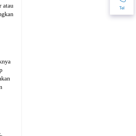
r atau
Tel
ngkan
knya
p
hkan
m
,