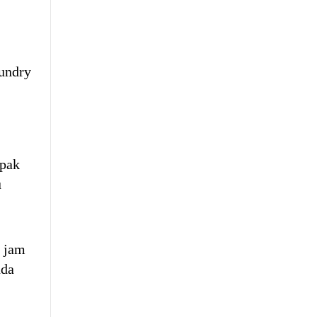
undry
mpak
u
n jam
nda