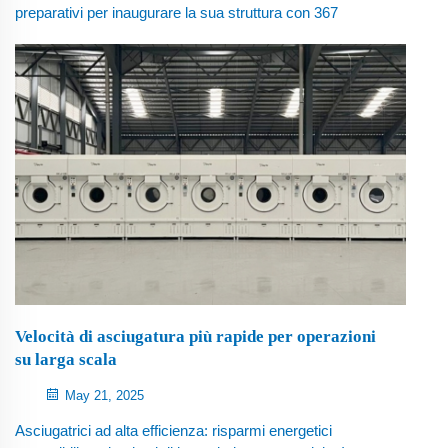
preparativi per inaugurare la sua struttura con 367
camere per ospiti nel terzo trimestre del 2025, i nostri
ingegneri si sono trovati di fronte a una missione critica:
installare e attivare un sistema industriale per il lavaggio
della biancheria da 1000 kg/ora entro un periodo limitato
di soli 7 giorni. Attraverso...
Velocità di asciugatura più rapide per operazioni
su larga scala
May 21, 2025
Asciugatrici ad alta efficienza: risparmi energetici