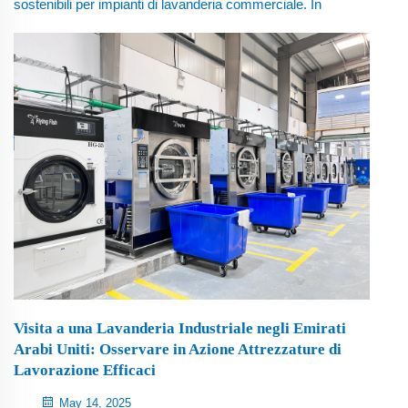
sostenibili per impianti di lavanderia commerciale. In
ambienti industriali ad alta capacità, la velocità di
asciugatura è fondamentale. Le asciugatrici industriali
risparmio-energia si distinguono in questo campo
combinando sistemi avanzati di flusso d'aria e
ottimizzando...
Visita a una Lavanderia Industriale negli Emirati
Arabi Uniti: Osservare in Azione Attrezzature di
Lavorazione Efficaci
May 14, 2025