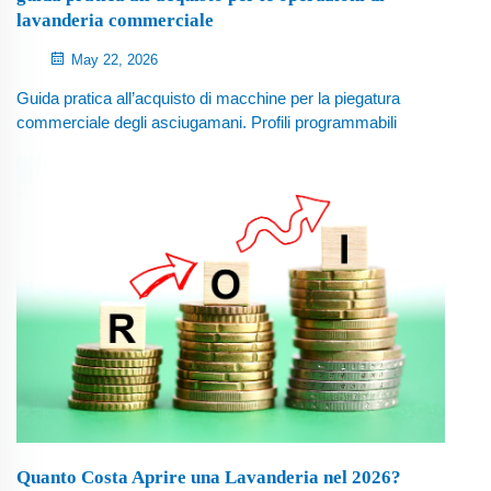
lavanderia commerciale
May 22, 2026
Guida pratica all’acquisto di macchine per la piegatura
commerciale degli asciugamani. Profili programmabili
tramite touchscreen, 2 pieghe laterali + 2 pieghe
longitudinali, capacità di elaborazione da 600 a 800
pezzi/ora, dimensione massima 1,2 m × 1,8 m,
staccatore ergonomico integrato. Confronta le specifiche
tecniche per applicazioni in hotel e servizi di noleggio
biancheria.
Quanto Costa Aprire una Lavanderia nel 2026?