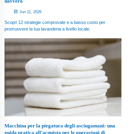
davvero
Jun 11, 2026
Scopri 12 strategie comprovate e a basso costo per
promuovere la tua lavanderia a livello locale.
Dall'ottimizzazione del Profilo Aziendale Google e
l'utilizzo di WhatsApp Business fino a programmi fedeltà
e partnership con la comunità, per favorire una crescita
reale dei clienti.
Macchina per la piegatura degli asciugamani: una
guida pratica all'acquisto per le operazioni di