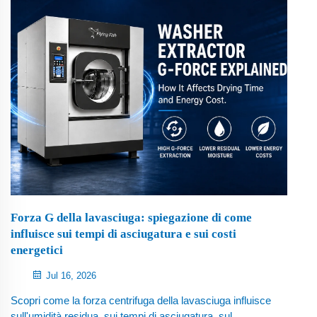
Forza G della lavasciuga: spiegazione di come
influisce sui tempi di asciugatura e sui costi
energetici
Jul 16, 2026
Scopri come la forza centrifuga della lavasciuga influisce
sull'umidità residua, sui tempi di asciugatura, sul