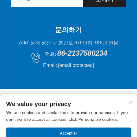
문의하기
Add: 상해 펑션 구 홍란로 376번지 3&6번 건물
86-2137580234
전화:
Email:
[email protected]
We value your privacy
We use cookies and similar tools to provide our services. If you
저작권 © 2024 상해 플라잉 피시 기계 제조 유한 회사.
don't want to accept all cookies, click Personalize cookies.
Accept all