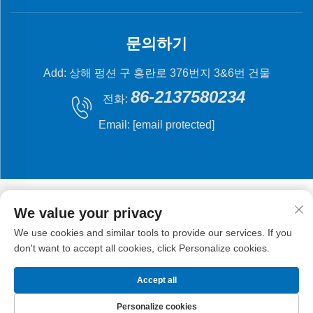
문의하기
Add: 상해 펑션 구 홍란로 376번지 3&6번 건물
86-2137580234
전화:
Email:
[email protected]
We value your privacy
We use cookies and similar tools to provide our services. If you
저작권 © 2024 상해 플라잉 피시 기계 제조 유한 회사.
don't want to accept all cookies, click Personalize cookies.
Accept all
Personalize cookies