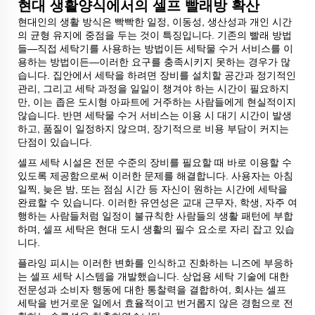
현대 생활양식에서의 셀프 빨래방 확산
현대인의 생활 방식은 빡빡한 일정, 이동성, 생산성과 개인 시간
의 균형 유지에 중점을 두는 것이 특징입니다. 기존의 빨래 방법
들—직접 세탁기를 사용하는 방법이든 세탁물 수거 서비스를 이
용하는 방법이든—이러한 요구를 충족시키지 못하는 경우가 많
습니다. 집안에서 세탁을 하려면 장비를 설치할 공간과 정기적인
관리, 그리고 세탁 과정을 일일이 챙겨야 하는 시간이 필요하지
만, 이는 좁은 도시형 아파트에 거주하는 사람들에게 현실적이지
않습니다. 반면 세탁물 수거 서비스는 이용 시 대기 시간이 발생
하고, 품질이 일정하지 않으며, 장기적으로 비용 부담이 커지는
단점이 있습니다.
셀프 세탁 시설은 전문 수준의 장비를 필요할 때 바로 이용할 수
있도록 제공함으로써 이러한 문제를 해결합니다. 사용자는 아침
일찍, 늦은 밤, 또는 점심 시간 등 자신이 원하는 시간에 세탁을
완료할 수 있습니다. 이러한 유연성은 교대 근무자, 학생, 자주 여
행하는 사람들처럼 일정이 불규칙한 사람들의 생활 패턴에 부합
하며, 셀프 세탁은 현대 도시 생활의 필수 요소로 자리 잡고 있습
니다.
플라잉 피시는 이러한 변화를 인식하고 진화하는 니즈에 부응하
는 셀프 세탁 시스템을 개발했습니다. 상업용 세탁 기술에 대한
전문성과 소비자 행동에 대한 통찰력을 결합하여, 회사는 셀프
세탁을 번거로운 일에서 효율적이고 번거롭지 않은 경험으로 전