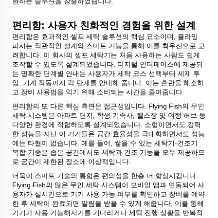
환하는 솔루션을 창출하였습니다.
편리함: 사용자 친화적인 경험을 위한 설계
편리함은 효과적인 셀프 세탁 솔루션의 핵심 요소이며, 플라잉
피시는 직관적인 설계와 스마트 기능을 통해 이를 최우선으로 고
려합니다. 이 회사의 셀프 세탁기는 처음 사용하는 사람도 쉽게
조작할 수 있도록 설계되었습니다. 디지털 인터페이스에 제공되
는 명확한 단계별 안내는 사용자가 세탁 코스 선택부터 세제 투
입, 기계 작동까지 각 단계를 안내해 줍니다. 이는 혼란을 해소하
고 장비 사용법을 익기 위해 소비되는 시간을 줄여줍니다.
편리함의 또 다른 핵심 측면은 접근성입니다. Flying Fish의 무인
세탁 시스템은 아파트 단지, 학생 기숙사, 헬스장 및 여행 허브 등
다양한 환경에 적합하도록 설계되었습니다. 소형이면서도 강력
한 성능을 지닌 이 기기들은 공간 효율성을 극대화하면서도 성능
에는 타협이 없습니다. 예를 들어, 쌓을 수 있는 세탁기-건조기
복합 기종은 좁은 공간에서도 세탁과 건조 기능을 모두 제공하므
로 공간이 제한된 장소에 이상적입니다.
더욱이 스마트 기술의 통합은 편의성을 한층 더 향상시킵니다.
Flying Fish의 많은 무인 세탁 시스템이 모바일 앱과 연동되어 사
용자가 실시간으로 기기 사용 가능 여부를 확인하고 장비를 예약
한 후 세탁이 완료되면 알림을 받을 수 있게 해줍니다. 이를 통해
기기가 사용 가능해지기를 기다리거나 세탁 진행 상황을 반복적