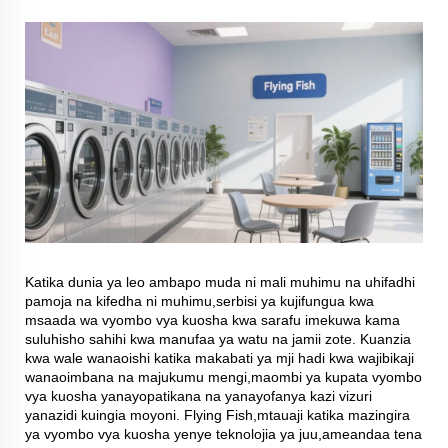
Katika dunia ya leo ambapo muda ni mali muhimu na uhifadhi
pamoja na kifedha ni muhimu,serbisi ya kujifungua kwa
msaada wa vyombo vya kuosha kwa sarafu imekuwa kama
suluhisho sahihi kwa manufaa ya watu na jamii zote. Kuanzia
kwa wale wanaoishi katika makabati ya mji hadi kwa wajibikaji
wanaoimbana na majukumu mengi,maombi ya kupata vyombo
vya kuosha yanayopatikana na yanayofanya kazi vizuri
yanazidi kuingia moyoni. Flying Fish,mtauaji katika mazingira
ya vyombo vya kuosha yenye teknolojia ya juu,ameandaa tena