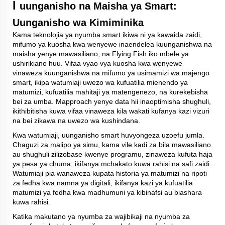
I
uunganisho na Maisha ya Smart:
Uunganisho wa Kimiminika
Kama teknolojia ya nyumba smart ikiwa ni ya kawaida zaidi,
mifumo ya kuosha kwa wenyewe inaendelea kuunganishwa na
maisha yenye mawasiliano, na Flying Fish iko mbele ya
ushirikiano huu. Vifaa vyao vya kuosha kwa wenyewe
vinaweza kuunganishwa na mifumo ya usimamizi wa majengo
smart, ikipa watumiaji uwezo wa kufuatilia mienendo ya
matumizi, kufuatilia mahitaji ya matengenezo, na kurekebisha
bei za umba. Mapproach yenye data hii inaoptimisha shughuli,
ikithibitisha kuwa vifaa vinaweza kila wakati kufanya kazi vizuri
na bei zikawa na uwezo wa kushindana.
Kwa watumiaji, uunganisho smart huvyongeza uzoefu jumla.
Chaguzi za malipo ya simu, kama vile kadi za bila mawasiliano
au shughuli zilizobase kwenye programu, zinaweza kufuta haja
ya pesa ya chuma, ikifanya mchakato kuwa rahisi na safi zaidi.
Watumiaji pia wanaweza kupata historia ya matumizi na ripoti
za fedha kwa namna ya digitali, ikifanya kazi ya kufuatilia
matumizi ya fedha kwa madhumuni ya kibinafsi au biashara
kuwa rahisi.
Katika makutano ya nyumba za wajibikaji na nyumba za