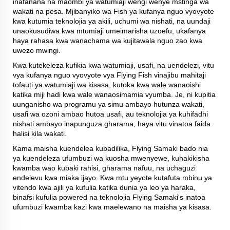
inafanana na maombi ya watumiaji wengi wenye mstinga wa
wakati na pesa. Mjibanyiko wa Fish ya kufanya nguo vyovyote
kwa kutumia teknolojia ya akili, uchumi wa nishati, na uundaji
unaokusudiwa kwa mtumiaji umeimarisha uzoefu, ukafanya
haya rahasa kwa wanachama wa kujitawala nguo zao kwa
uwezo mwingi.
Kwa kutekeleza kufikia kwa watumiaji, usafi, na uendelezi, vitu
vya kufanya nguo vyovyote vya Flying Fish vinajibu mahitaji
tofauti ya watumiaji wa kisasa, kutoka kwa wale wanaoishi
katika miji hadi kwa wale wanaosimamia vyumba. Je, ni kupitia
uunganisho wa programu ya simu ambayo hutunza wakati,
usafi wa ozoni ambao hutoa usafi, au teknolojia ya kuhifadhi
nishati ambayo inapunguza gharama, haya vitu vinatoa faida
halisi kila wakati.
Kama maisha kuendelea kubadilika, Flying Samaki bado nia
ya kuendeleza ufumbuzi wa kuosha mwenyewe, kuhakikisha
kwamba wao kubaki rahisi, gharama nafuu, na uchaguzi
endelevu kwa miaka ijayo. Kwa mtu yeyote kutafuta mbinu ya
vitendo kwa ajili ya kufulia katika dunia ya leo ya haraka,
binafsi kufulia powered na teknolojia Flying Samaki's inatoa
ufumbuzi kwamba kazi kwa maelewano na maisha ya kisasa.