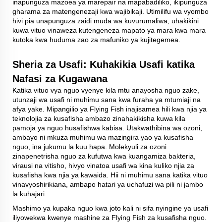
inapunguza mazoea ya marepair na mapabadiliko, ikipunguza
gharama za matengenezaji kwa wajibikaji. Utimilifu wa vyombo
hivi pia unapunguza zaidi muda wa kuvurumaliwa, uhakikini
kuwa vituo vinaweza kutengeneza mapato ya mara kwa mara
kutoka kwa huduma zao za mafuniko ya kujitegemea.
Sheria za Usafi: Kuhakikia Usafi katika
Nafasi za Kugawana
Katika vituo vya nguo vyenye kila mtu anayosha nguo zake,
utunzaji wa usafi ni muhimu sana kwa furaha ya mtumiaji na
afya yake. Mipangilio ya Flying Fish inajisamea hili kwa njia ya
teknolojia za kusafisha ambazo zinahakikisha kuwa kila
pamoja ya nguo husafishwa kabisa. Utakwathibina wa ozoni,
ambayo ni mkuza muhimu wa mazingira yao ya kusafisha
nguo, ina jukumu la kuu hapa. Molekyuli za ozoni
zinapenetrisha nguo za kufutwa kwa kuangamiza bakteria,
virausi na vitisho, hivyo vinatoa usafi wa kina kuliko njia za
kusafisha kwa njia ya kawaida. Hii ni muhimu sana katika vituo
vinavyoshirikiana, ambapo hatari ya uchafuzi wa pili ni jambo
la kuhajari.
Mashimo ya kupaka nguo kwa joto kali ni sifa nyingine ya usafi
iliyowekwa kwenye mashine za Flying Fish za kusafisha nguo.