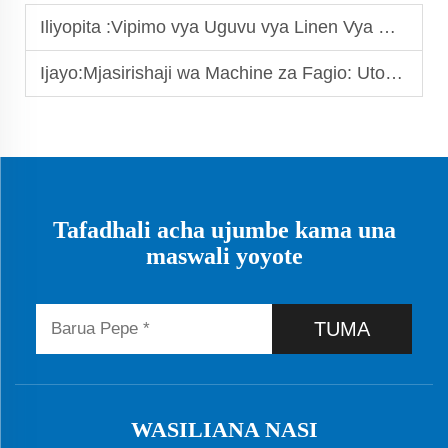
Iliyopita :
Vipimo vya Uguvu vya Linen Vya Ufuli Vinafaa Jinsi Gani Kufanikiwa na Viadhimisho vya Afya?
Ijayo:
Mjasirishaji wa Machine za Fagio: Utoaji wa Ubora na Ufanisi kwa Ajili ya Kazi za Fagio yako
Tafadhali acha ujumbe kama una
maswali yoyote
TUMA
WASILIANA NASI