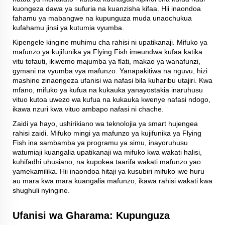
kuongeza dawa ya sufuria na kuanzisha kifaa. Hii inaondoa
fahamu ya mabangwe na kupunguza muda unaochukua
kufahamu jinsi ya kutumia vyumba.
Kipengele kingine muhimu cha rahisi ni upatikanaji. Mifuko ya
mafunzo ya kujifunika ya Flying Fish imeundwa kufaa katika
vitu tofauti, ikiwemo majumba ya flati, makao ya wanafunzi,
gymani na vyumba vya mafunzo. Yanapakitiwa na nguvu, hizi
mashine zinaongeza ufanisi wa nafasi bila kuharibu utajiri. Kwa
mfano, mifuko ya kufua na kukauka yanayostakia inaruhusu
vituo kutoa uwezo wa kufua na kukauka kwenye nafasi ndogo,
ikawa nzuri kwa vituo ambapo nafasi ni chache.
Zaidi ya hayo, ushirikiano wa teknolojia ya smart hujengea
rahisi zaidi. Mifuko mingi ya mafunzo ya kujifunika ya Flying
Fish ina sambamba ya programu ya simu, inayoruhusu
watumiaji kuangalia upatikanaji wa mifuko kwa wakati halisi,
kuhifadhi uhusiano, na kupokea taarifa wakati mafunzo yao
yamekamilika. Hii inaondoa hitaji ya kusubiri mifuko iwe huru
au mara kwa mara kuangalia mafunzo, ikawa rahisi wakati kwa
shughuli nyingine.
Ufanisi wa Gharama: Kupunguza