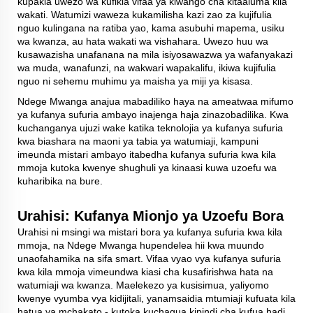
kupakia uwezo wa kufikia vifaa ya kiwango cha kitaaluma kila
wakati. Watumizi waweza kukamilisha kazi zao za kujifulia
nguo kulingana na ratiba yao, kama asubuhi mapema, usiku
wa kwanza, au hata wakati wa vishahara. Uwezo huu wa
kusawazisha unafanana na mila isiyosawazwa ya wafanyakazi
wa muda, wanafunzi, na wakwari wapakalifu, ikiwa kujifulia
nguo ni sehemu muhimu ya maisha ya miji ya kisasa.
Ndege Mwanga anajua mabadiliko haya na ameatwaa mifumo
ya kufanya sufuria ambayo inajenga haja zinazobadilika. Kwa
kuchanganya ujuzi wake katika teknolojia ya kufanya sufuria
kwa biashara na maoni ya tabia ya watumiaji, kampuni
imeunda mistari ambayo itabedha kufanya sufuria kwa kila
mmoja kutoka kwenye shughuli ya kinaasi kuwa uzoefu wa
kuharibika na bure.
Urahisi: Kufanya Mionjo ya Uzoefu Bora
Urahisi ni msingi wa mistari bora ya kufanya sufuria kwa kila
mmoja, na Ndege Mwanga hupendelea hii kwa muundo
unaofahamika na sifa smart. Vifaa vyao vya kufanya sufuria
kwa kila mmoja vimeundwa kiasi cha kusafirishwa hata na
watumiaji wa kwanza. Maelekezo ya kusisimua, yaliyomo
kwenye vyumba vya kidijitali, yanamsaidia mtumiaji kufuata kila
hatua ya mchakato - kutoka kuchagua kipindi cha kufua hadi