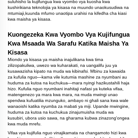
suluhisho la kujifungua kwa vyombo vya kuosha kwa
kushirikiana teknolojia ya kisasa na muundo unaokusudiwa na
mtumiaji,kuunda mfumo unaotipa urahisi na kifedha cha kiasi
kwa maisha ya kisasa.
Kuongezeka Kwa Vyombo Vya Kujifungua
Kwa Msaada Wa Sarafu Katika Maisha Ya
Kisasa
Miondo ya kisasa ya maisha inajulikana kwa tima
zilizopakuliwa, uwezo wa kuharakati, na uangalifu juu ya
kusawazisha kipato na muda wa kibinafsi. Mbinu za kawaida
za kufulia nguo—kama vile kutumia mashine za nyumbani au
huduma za kutoa na kuchukua—mara nyingi hazikustahili haja
hizo. Kufulia nguo nyumbani inahitaji nafasi ya kuteka vifaa,
matengenezo ya mara kwa mara, na muda mwingi unao
spendwa kufuatilia mzunguko, ambayo ni ghali sana kwa wale
wanaoishi katika nyumba za mabati ya miji. Upande mwingine,
huduma za kutoa na kuchukua zinajumuisha muda wa
kusubiri, ubora usio sawa, na gharama kubwa zinazong'ongea
kwa muda mrefu.
Vifaa vya kujifulia nguo vinajikamata na changamoto hizi kwa