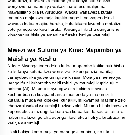
wanafunzi, kuteketeza mifumo ya kufanya sufuria kwa
wenyewe na mapeti ya wakazi inaruhusu malipo na
mawasiliano bila kuvuruguka. Wakazi wanaweza kutaja
matatizo moja kwa moja kupitia mapeti, na wapendelezi
waweza kutoa majibu haraka, kuhakikumi kwamba matatizo
yote yamepotea kwa haraka. Kiwango hiki cha uunganisho
kinachanua hisia ya amani na furaha kati ya watumiaji.
Mwezi wa Sufuria ya Kina: Mapambo ya
Maisha ya Kesho
Ndege Mwanga inaendelea kutoa mapambo katika suluhisho
za kufanya sufuria kwa wenyewe, ikizungumzia mahitaji
yanayobadilika ya watumiaji wa kisasa. Moja ya maeneo ya
uangalifu ni kuboresha zaidi rahisi ya mtumiaji kupitia ujue
hekima (AI). Mifumo inayotegwa na hekima inaweza
kuchambua na kuvipambanua mienendo ya matumizi ili
kutarajia muda wa kipekee, kuhakikumi kwamba mashine ziko
chanzani wakati watumiaji huziwa zaidi. Mifumo hii pia inaweza
kupendekeza mzunguko bora wa kufua kun based on aina ya
habari na kiwango cha udongo, kuchukua hali ya kutabasamu
kati ya watumiaji.
Ukali bakiyo kama moja ya maongezi muhimu, na utafiti