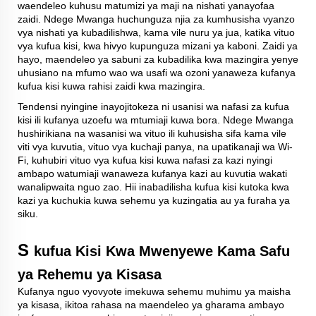
waendeleo kuhusu matumizi ya maji na nishati yanayofaa
zaidi. Ndege Mwanga huchunguza njia za kumhusisha vyanzo
vya nishati ya kubadilishwa, kama vile nuru ya jua, katika vituo
vya kufua kisi, kwa hivyo kupunguza mizani ya kaboni. Zaidi ya
hayo, maendeleo ya sabuni za kubadilika kwa mazingira yenye
uhusiano na mfumo wao wa usafi wa ozoni yanaweza kufanya
kufua kisi kuwa rahisi zaidi kwa mazingira.
Tendensi nyingine inayojitokeza ni usanisi wa nafasi za kufua
kisi ili kufanya uzoefu wa mtumiaji kuwa bora. Ndege Mwanga
hushirikiana na wasanisi wa vituo ili kuhusisha sifa kama vile
viti vya kuvutia, vituo vya kuchaji panya, na upatikanaji wa Wi-
Fi, kuhubiri vituo vya kufua kisi kuwa nafasi za kazi nyingi
ambapo watumiaji wanaweza kufanya kazi au kuvutia wakati
wanalipwaita nguo zao. Hii inabadilisha kufua kisi kutoka kwa
kazi ya kuchukia kuwa sehemu ya kuzingatia au ya furaha ya
siku.
S
kufua Kisi Kwa Mwenyewe Kama Safu
ya Rehemu ya Kisasa
Kufanya nguo vyovyote imekuwa sehemu muhimu ya maisha
ya kisasa, ikitoa rahasa na maendeleo ya gharama ambayo