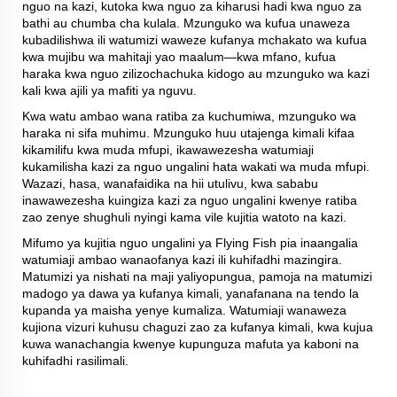
nguo na kazi, kutoka kwa nguo za kiharusi hadi kwa nguo za
bathi au chumba cha kulala. Mzunguko wa kufua unaweza
kubadilishwa ili watumizi waweze kufanya mchakato wa kufua
kwa mujibu wa mahitaji yao maalum—kwa mfano, kufua
haraka kwa nguo zilizochachuka kidogo au mzunguko wa kazi
kali kwa ajili ya mafiti ya nguvu.
Kwa watu ambao wana ratiba za kuchumiwa, mzunguko wa
haraka ni sifa muhimu. Mzunguko huu utajenga kimali kifaa
kikamilifu kwa muda mfupi, ikawawezesha watumiaji
kukamilisha kazi za nguo ungalini hata wakati wa muda mfupi.
Wazazi, hasa, wanafaidika na hii utulivu, kwa sababu
inawawezesha kuingiza kazi za nguo ungalini kwenye ratiba
zao zenye shughuli nyingi kama vile kujitia watoto na kazi.
Mifumo ya kujitia nguo ungalini ya Flying Fish pia inaangalia
watumiaji ambao wanaofanya kazi ili kuhifadhi mazingira.
Matumizi ya nishati na maji yaliyopungua, pamoja na matumizi
madogo ya dawa ya kufanya kimali, yanafanana na tendo la
kupanda ya maisha yenye kumaliza. Watumiaji wanaweza
kujiona vizuri kuhusu chaguzi zao za kufanya kimali, kwa kujua
kuwa wanachangia kwenye kupunguza mafuta ya kaboni na
kuhifadhi rasilimali.