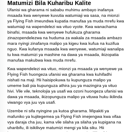
Matumizi Bila Kuharibu Kalite
Ufanisi wa gharama ni sababu muhimu ambayo inafanya
msaada kwa wenyewe kuvutia watumiaji wa sasa, na mionzi
ya Flying Fish imeundwa kupatia manufaa ya muda mrefu kwa
watumiaji na wapendelezi wa vituo vyote. Kwa wanachama
binafsi, msaada kwa wenyewe hufukuza gharama
zinazopendelezwa na huduma za wakala za msaada ambazo
mara nyingi zinafanya malipo ya kigeu kwa kufua na kuzifua
nguo. Kwa kufanya msaada kwa wenyewe, watumiaji wanalipa
tu kwa matumizi ya mashine na dawa ya msaada, ikizopatia
manufaa makubwa kwa muda mrefu.
Kwa wapendelezi wa vituo, mionzi ya msaada ya wenyewe ya
Flying Fish huongeza ufanisi wa gharama kwa kuhifadhi
nishati na maji. Hii haisipokuwa tu kupunguza malipo ya
umeme bali pia kupunguza athira juu ya mazingira ya vituo
hivi. Vile vile, teknolojia ya usafi wa ozoni huongeza ufanisi wa
dawa ya msaada, ikizopunguza malipo ya vituwa huku ikilinda
viwango vya juu vya usafi.
Uzembe ni sifa nyingine ya kutoa gharama. Mipakiti ya
mafuniko ya kujitegemea ya Flying Fish imejengwa kwa vifaa
vya daraja cha juu, kama vile silaha ya silaha ya kupigana na
uharibifu, ili isikilivye matumizi mengi ya kila siku. Hii