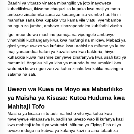
Baadhi ya vituazo vinatoa mipangilio ya joto inayoweza
kubadilishwa, ikiwemo chaguzi za kupaka kwa maji ya moto
ambazo zinatumika sana za kuuangamiza viumbe hai. Hii ni
manufaa sana kwa kupaka vitu kama vile viatu, vyembamba
na nguo za jumbe, ambazo zinazopendelea kuhifadhi viusha.
Igo, muundo wa mashine pamoja na vipengele ambavyo
vinathibiti kuchanganyikiwa kwa mafungi na mildew. Mabazi ya
glasi yenye uwezo wa kufutwa kwa urahisi na mifumo ya kutoa
maji yanaondoa hatari ya kuzalishwa kwa bakteria, hivyo
kuhakikia kuwa mashine zenyewe zinafanywa kwa usafi kati ya
matumizi. Angalau hii ya kina ya muundo hutoa umakini kwa
watumizi kuwa nguo zao za kufua zinakufwa katika mazingira
salama na safi.
Uwezo wa Kuwa na Moyo wa Mabadiliko
ya Maisha ya Kisasa: Kutoa Huduma kwa
Mahitaji Tofo
Maisha ya kisasa ni tofauti, na hicho vitu vya kufua kwa
mwenyewe vinapaswa kubadilisha uwezo wao ili kufanya kazi
kwa mahitaji tofauti ya watumizi. Mifumo ya Flying Fish ni ya
uwezo mdogo na kubwa ya kufanya kazi na aina tofauti za