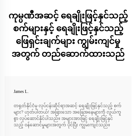
ကုမ္ပဏီအဆင့် ရေချိုးဖြင့်နှင်သည့်
စက်များနှင့် ရေချိုးဖြင့်နှင်သည့်
ဖြေရှင်းချက်များ ကျွမ်းကျင်မှု
အတွက် တည်ဆောက်ထားသည်
James L.
တရုတ်နိုင်ငံမှ လုပ်ငန်းဆိုင်ရာအဆင့် ရေချိုးဖြင့်နှင်သည့် စက်
များ? ဟုတ်ပါတယ်! အခြားသော အခြေအနေများကို လွယ်ကူ
စွာ လုပ်ဆောင်နိုင်ပါသည်။ အများအားဖြင့် ရေချိုးဖြင့်နှင်
သည့် ဝန်ဆောင်မှုများအတွက် ပိုင်ပြီး ကျွမ်းကျင်သည်။