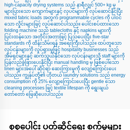
high-capacity drying systems သည် နာရီလျှင် 500+ kg မှ
များပြားသော ကျောက်များနှင့် လှပင်များကို လုပ်ဆောင်နိုင်ပြီး
mixed fabric loads အတွက် programmable cycles ကို ပါဝင်
သော လှိုင်းများဖြင့် လုပ်ဆောင်ပါသည်။ ပေါင်းစပ်ထားသော
folding machine သည် tablecloths နှင့် napkins များကို
ပြင်းထန်သော အတိုင်းအတာဖြင့် ပြသပေးပြီး five-star
standards ကို ထိန်းသိမ်းရန် အရေးကြီးပါသည်။ ထပ်တူသော
လုပ်ငန်းများကို လှုပ်ရှားမှုဖြင့် hospitality businesses သည်
အိမ်ရှင်များနှင့် ဆက်သွယ်နိုင်သော လုပ်ငန်းများသို့ staff များကို
ပြန်လည်ခွဲခြားပေးနိုင်ပြီး manual handling မှ ဖြစ်ပေါ်သော
linen များအပေါ် ဆိုင်ရာ ဆေးကြားမှုကို လျော့ကြောင်းပေး
ပါသည်။ ကျွန်ုပ်တို့၏ ဟိုတယ် laundry solutions သည် energy
consumption ကို 25% လျော့ကြောင်းပေးပြီး gentle သော
cleaning processes ဖြင့် textile lifespan ကို ရွေးချယ်
တော်တော် ဖြေဆိုပေးပါသည်။
စုစုပေါင်း ပတ်ဆိုင်ရေး စက်မှုများ