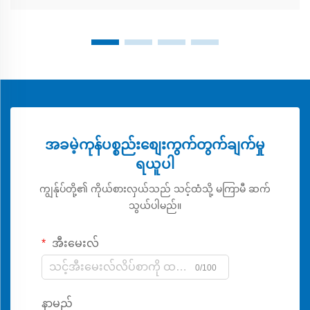
အခမဲ့ကုန်ပစ္စည်းစျေးကွက်တွက်ချက်မှု
ရယူပါ
ကျွန်ုပ်တို့၏ ကိုယ်စားလှယ်သည် သင့်ထံသို့ မကြာမီ ဆက်
သွယ်ပါမည်။
အီးမေးလ်
0/100
နာမည်