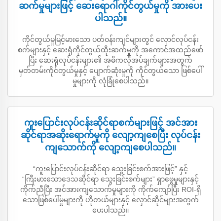
ဆက်မှုများဖြင့် ဆေးရောဂါကိုင်တွယ်မှုကို အားပေး
ပါသည်။
ကိုင်တွယ်မှုမြင့်မားသော ပတ်ဝန်းကျင်များတွင် လှောင်လုပ်ငန်း
စက်များနှင့် ဆေးရုံကိုင်တွယ်ထိုးဆက်မှုကို အကောင်အထည်ဖော်
ပြီး ဆေးရုံလုပ်ငန်းများ၏ အဓိကလိုအပ်ချက်များအတွက်
မှတ်တမ်းကိုင်တွယ်မှုနှင့် ပျောက်ဆုံးမှုကို ကိုင်တွယ်သော ဖြစ်ပေါ်
မှုများကို လုံခြုံစေပါသည်။
ကူးပြောင်းလုပ်ငန်းဆိုင်ရာစက်များဖြင့် အင်အား
ဆိုင်ရာအဆိုးရောက်မှုကို လျော့ကျစေပြီး လုပ်ငန်း
ကျသောက်ကို လျော့ကျစေပါသည်။
“ကူးပြောင်းလုပ်ငန်းဆိုင်ရာ သွေးခြင်းစက်အားဖြင့်” နှင့်
“ကြီးမားသောဒေသဆိုင်ရာ သွေးခြင်းစက်များ” ရှာဖွေမှုများနှင့်
ကိုက်ညီပြီး အင်အားကျသောက်မှုများကို ကိုက်ကျော်ပြီး ROI-ရှိ
သောဖြစ်ပေါ်မှုများကို ဟိုတယ်များနှင့် လှောင်ဆိုင်များအတွက်
ပေးပါသည်။