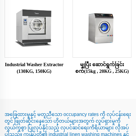
Industrial Washer Extractor
မျှပြီး ဆောင်ရွက်ခြင်း
(130KG, 150KG)
စက်(15kg , 20KG , 25KG)
အခြေထားမှုနှင့် မတူညီသော occupancy rates ကို လုပ်ငန်းရေး
တွင် ဖြုတ်ဆိုင်းနေသော ဟိုတယ်များအတွက် လှုပ်ရှားမှုကို
လွယ်ကူစွာ ပြုလုပ်နိုင်သည့် လှပင်ဆင်ရေးကိရိယာများ လိုအပ်
ပါသည်။ ကျွန်ုပ်တို့၏ industrial linen washing machines နှင့်