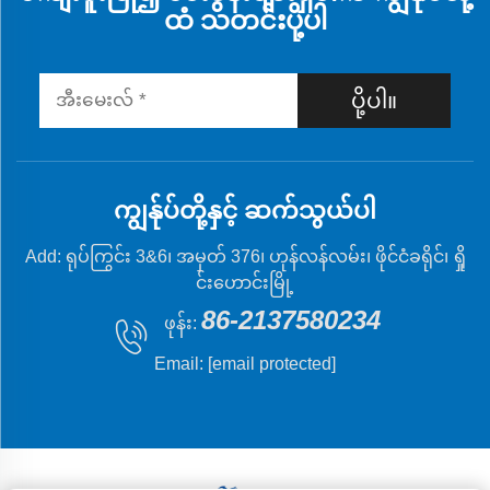
ထံ သတင်းပို့ပါ
ပို့ပါ။
ကျွန်ုပ်တို့နှင့် ဆက်သွယ်ပါ
Add: ရုပ်ကြွင်း 3&6၊ အမှတ် 376၊ ဟုန်လန်လမ်း၊ ဖိုင်ငံခရိုင်၊ ရှို
င်းဟောင်းမြို့
86-2137580234
ဖုန်း:
Email:
[email protected]