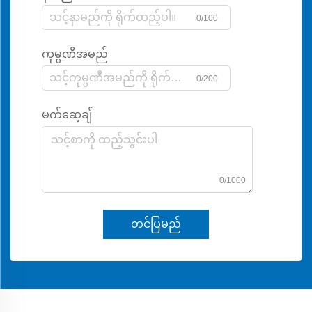
0/100
ကုမ္ပဏီအမည်
0/200
မက်ဆေ့ချ်
0/1000
တင်ပြမည်