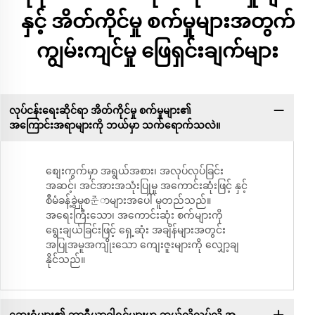
နှင့် အိတ်ကိုင်မှု စက်မှုများအတွက်
ကျွမ်းကျင်မှု ဖြေရှင်းချက်များ
လုပ်ငန်းရေးဆိုင်ရာ အိတ်ကိုင်မှု စက်မှုများ၏
အကြောင်းအရာများကို ဘယ်မှာ သက်ရောက်သလဲ။
စျေးကွက်မှာ အရွယ်အစား၊ အလုပ်လုပ်ခြင်း
အဆင့်၊ အင်အားအသုံးပြုမှု အကောင်းဆုံးဖြင့် နှင့်
စီမံခန့်ခွဲမှုစ준ာများအပေါ် မူတည်သည်။
အရေးကြီးသော၊ အကောင်းဆုံး စက်များကို
ရွေးချယ်ခြင်းဖြင့် ရှေ့ဆုံး အချိန်များအတွင်း
အပြုအမူအကျိုးသော ကျေးဇူးများကို လျှော့ချ
နိုင်သည်။