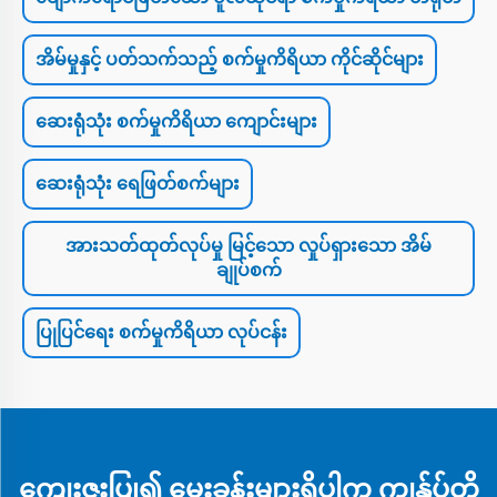
အိမ်မှုနှင့် ပတ်သက်သည့် စက်မှုကိရိယာ ကိုင်ဆိုင်များ
ဆေးရုံသုံး စက်မှုကိရိယာ ကျောင်းများ
ဆေးရုံသုံး ရေဖြတ်စက်များ
အားသတ်ထုတ်လုပ်မှု မြင့်သော လှုပ်ရှားသော အိမ်
ချုပ်စက်
ပြုပြင်ရေး စက်မှုကိရိယာ လုပ်ငန်း
ကျေးဇူးပြု၍ မေးခွန်းများရှိပါက ကျွန်ုပ်တို့