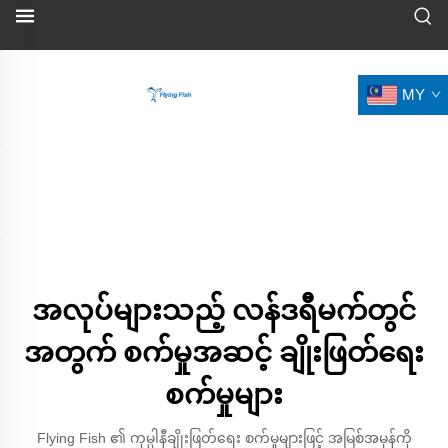
MY
အလုပ်များသည့် လန်ဒရီမက်တွင်
အတွက် စက်မှုအဆင့် ချိုးဖြတ်ရေး
စက်မှုများ
Flying Fish ၏ ကုမ္ပါနီချိုးဖြတ်ရေး စက်မှုများဖြင့် အမြစ်အမှန်ကို