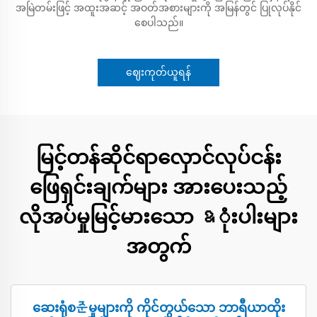
အမြဲတမ်းဖြင့် အထူးအဆင့် အဝတ်အစားများကို အမြန်တွင် ပြုလုပ်နိုင်
စေပါသည်။
ဈေးကုတ်ယူရန်
မြင့်တန်ဆိုင်ရာလှောင်လုပ်ငန်း
ဖြေရှင်းချက်များ အားပေးသည့်
လိုအပ်မှုမြင့်မားသော ឧုံးပါးများ
အတွက်
ဆေးရုံစ준မှုများကို ကိုင်တွယ်သော ဘာရီယာထိုး