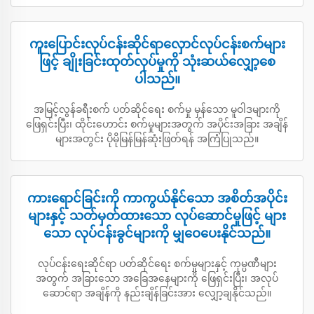
ကူးပြောင်းလုပ်ငန်းဆိုင်ရာလှောင်လုပ်ငန်းစက်များ
ဖြင့် ချိုးခြင်းထုတ်လုပ်မှုကို သုံးဆယ်လျှော့စေ
ပါသည်။
အမြင့်လွန်ခရီးစက် ပတ်ဆိုင်ရေး စက်မှု မှန်သော မူဝါဒများကို
ဖြေရှင်းပြီး၊ ထိုင်းဟောင်း စက်မှုများအတွက် အပိုင်းအခြား အချိန်
များအတွင်း ပိုမိုမြန်မြန်ဆုံးဖြတ်ရန် အကြံပြုသည်။
ကားရောင်ခြင်းကို ကာကွယ်နိုင်သော အစိတ်အပိုင်း
များနှင့် သတ်မှတ်ထားသော လုပ်ဆောင်မှုဖြင့် များ
သော လုပ်ငန်းခွင်များကို မျှဝေပေးနိုင်သည်။
လုပ်ငန်းရေးဆိုင်ရာ ပတ်ဆိုင်ရေး စက်မှုများနှင့် ကုမ္ပဏီများ
အတွက် အခြားသော အခြေအနေများကို ဖြေရှင်းပြီး၊ အလုပ်
ဆောင်ရာ အချိန်ကို နည်းချိန်ခြင်းအား လျှော့ချနိုင်သည်။