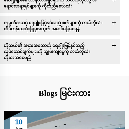
ဆေးရုံများ၏ ဘာရီယာဝါရှင်များဟု ဘယ်လိုလုပ်လို့ အ
ရောင်းအရာရှင်များကို ကိုက်ညီစေသလဲ?
ကုမ္ပဏီအဆင့် ရေချိုးဖြင့်နှင်သည့် စက်များကို ဘယ်လိုလဲ။
ထိပ်တန်းအသုံးပြုမှုအတွက် အဆင်ပြေစေရန်
ဟိုတယ်၏ အစားအသောက် ရေချိုးဖြင့်နှင်သည့်
လုပ်ဆောင်ချက်များကို ကျွမ်းကျင်မှုကို ဘယ်လိုလဲ။
တိုးတက်စေမည်
Blogs မြင်းကား
10