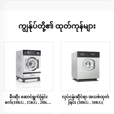
ကျွန်ုပ်တို့၏ ထုတ်ကုန်များ
မီးဆိုး ဆောင်ရွက်ခြင်း
လုပ်ငန်းဆိုင်ရာ အသစ်ထုတ်
စက်(10KG , 15KG , 20KG ,
ခြင်း (30KG , 50KG)
25KG)