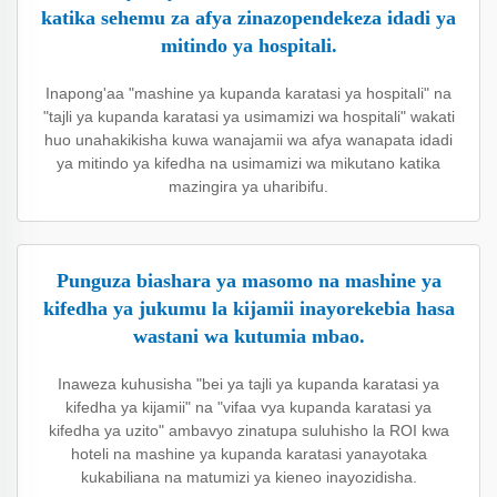
katika sehemu za afya zinazopendekeza idadi ya
mitindo ya hospitali.
Inapong'aa "mashine ya kupanda karatasi ya hospitali" na
"tajli ya kupanda karatasi ya usimamizi wa hospitali" wakati
huo unahakikisha kuwa wanajamii wa afya wanapata idadi
ya mitindo ya kifedha na usimamizi wa mikutano katika
mazingira ya uharibifu.
Punguza biashara ya masomo na mashine ya
kifedha ya jukumu la kijamii inayorekebia hasa
wastani wa kutumia mbao.
Inaweza kuhusisha "bei ya tajli ya kupanda karatasi ya
kifedha ya kijamii" na "vifaa vya kupanda karatasi ya
kifedha ya uzito" ambavyo zinatupa suluhisho la ROI kwa
hoteli na mashine ya kupanda karatasi yanayotaka
kukabiliana na matumizi ya kieneo inayozidisha.