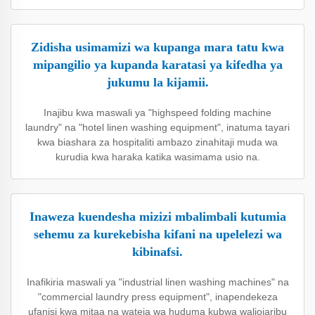
Zidisha usimamizi wa kupanga mara tatu kwa
mipangilio ya kupanda karatasi ya kifedha ya
jukumu la kijamii.
Inajibu kwa maswali ya "highspeed folding machine
laundry" na "hotel linen washing equipment", inatuma tayari
kwa biashara za hospitaliti ambazo zinahitaji muda wa
kurudia kwa haraka katika wasimama usio na.
Inaweza kuendesha mizizi mbalimbali kutumia
sehemu za kurekebisha kifani na upelelezi wa
kibinafsi.
Inafikiria maswali ya "industrial linen washing machines" na
"commercial laundry press equipment", inapendekeza
ufanisi kwa mitaa na wateja wa huduma kubwa waliojaribu