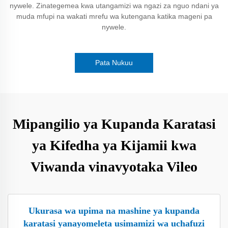
nywele. Zinategemea kwa utangamizi wa ngazi za nguo ndani ya
muda mfupi na wakati mrefu wa kutengana katika mageni pa
nywele.
Pata Nukuu
Mipangilio ya Kupanda Karatasi
ya Kifedha ya Kijamii kwa
Viwanda vinavyotaka Vileo
Ukurasa wa upima na mashine ya kupanda
karatasi yanayomeleta usimamizi wa uchafuzi