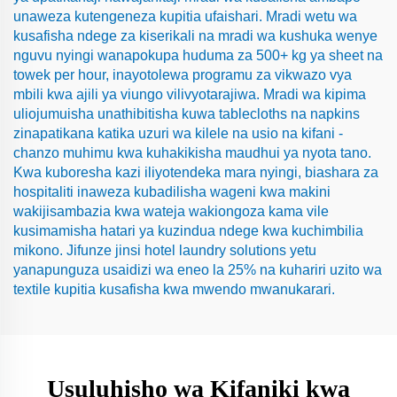
unaweza kutengeneza kupitia ufaishari. Mradi wetu wa
kusafisha ndege za kiserikali na mradi wa kushuka wenye
nguvu nyingi wanapokupa huduma za 500+ kg ya sheet na
towek per hour, inayotolewa programu za vikwazo vya
mbili kwa ajili ya viungo vilivyotarajiwa. Mradi wa kipima
uliojumuisha unathibitisha kuwa tablecloths na napkins
zinapatikana katika uzuri wa kilele na usio na kifani -
chanzo muhimu kwa kuhakikisha maudhui ya nyota tano.
Kwa kuboresha kazi iliyotendeka mara nyingi, biashara za
hospitaliti inaweza kubadilisha wageni kwa makini
wakijisambazia kwa wateja wakiongoza kama vile
kusimamisha hatari ya kuzindua ndege kwa kuchimbilia
mikono. Jifunze jinsi hotel laundry solutions yetu
yanapunguza usaidizi wa eneo la 25% na kuhariri uzito wa
textile kupitia kusafisha kwa mwendo mwanukarari.
Usuluhisho wa Kifaniki kwa