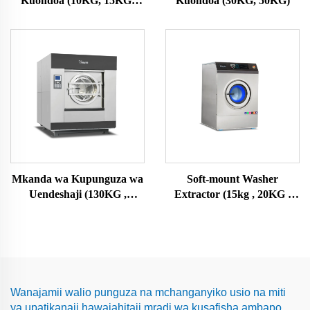
Kuondoa (10KG, 15KG,
Kuondoa (30KG, 50KG)
20KG, 25KG)
Mkanda wa Kupunguza wa
Soft-mount Washer
Uendeshaji (130KG ,
Extractor (15kg , 20KG ,
150KG)
25KG)
Wanajamii walio punguza na mchanganyiko usio na miti
ya upatikanaji hawajahitaji mradi wa kusafisha ambapo