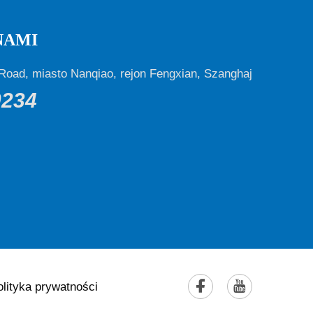
NAMI
Road, miasto Nanqiao, rejon Fengxian, Szanghaj
0234
olityka prywatności