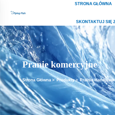
STRONA GŁÓWNA
SKONTAKTUJ SIĘ 
Pranie komercyjne
Strona Główna
>
Produkty
>
Pralnia Handlowa