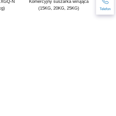
ii XGQ-N
Komercyjny suszarka wirująca
kg)
(15KG, 20KG, 25KG)
Telefon