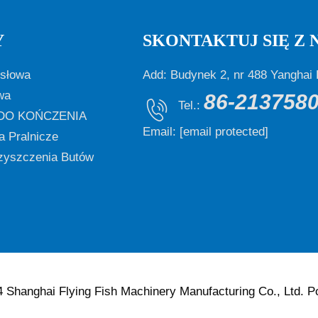
Y
SKONTAKTUJ SIĘ Z 
ysłowa
Add: Budynek 2, nr 488 Yanghai 
wa
86-213758
Tel.:
DO KOŃCZENIA
Email:
[email protected]
a Pralnicze
yszczenia Butów
 Shanghai Flying Fish Machinery Manufacturing Co., Ltd.
P