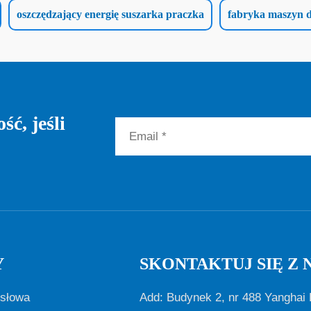
oszczędzający energię suszarka praczka
fabryka maszyn 
ć, jeśli
Y
SKONTAKTUJ SIĘ Z 
ysłowa
Add: Budynek 2, nr 488 Yanghai 