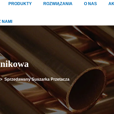
PRODUKTY
ROZWIĄZANIA
O NAS
AK
Z NAMI
rnikowa
>
Sprzedawany Suszarka Przetacza