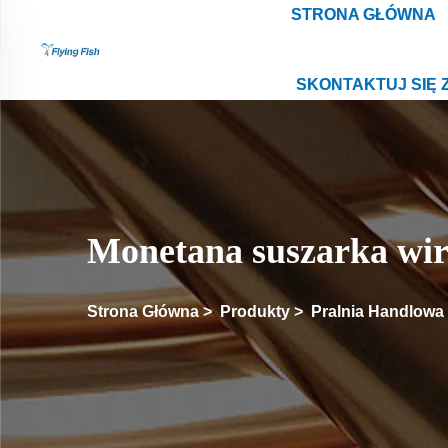
STRONA GŁÓWNA
SKONTAKTUJ SIĘ 
Monetana suszarka wi
Strona Główna
>
Produkty
>
Pralnia Handlowa