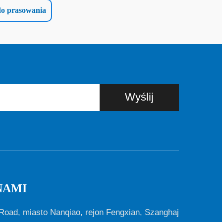
do prasowania
Wyślij
NAMI
Road, miasto Nanqiao, rejon Fengxian, Szanghaj