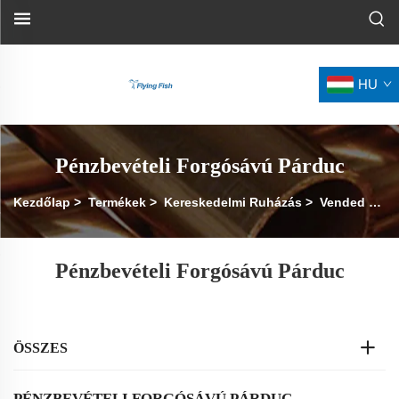
HU
Pénzbevételi Forgósávú Párduc
Kezdőlap
>
Termékek
>
Kereskedelmi Ruházás
>
Vended Törpe Szárító
Pénzbevételi Forgósávú Párduc
ÖSSZES
PÉNZBEVÉTELI FORGÓSÁVÚ PÁRDUC