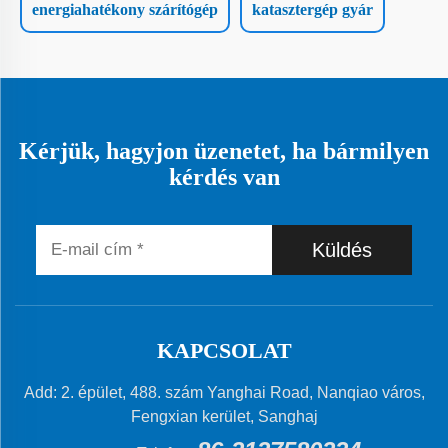
energiahatékony szárítógép
katasztergép gyár
Kérjük, hagyjon üzenetet, ha bármilyen
kérdés van
Küldés
KAPCSOLAT
Add: 2. épület, 488. szám Yanghai Road, Nanqiao város,
Fengxian kerület, Sanghaj