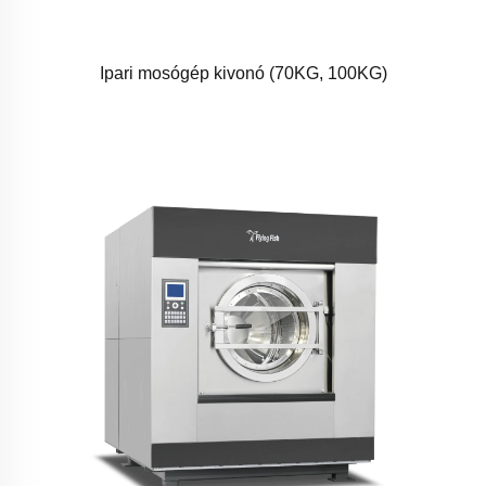
Ipari mosógép kivonó (70KG, 100KG)