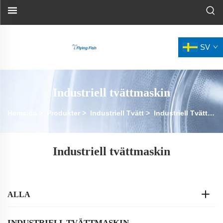
SV
Industriell tvättmaskin
Hemsida
>
Produkter
>
Industriell Tvätt
>
Industriell Tvättmaskin Extraktor
Industriell tvättmaskin
ALLA
INDUSTRIELL TVÄTTMASKIN