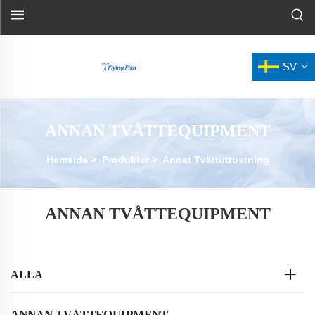
SV
ANNAN TVÅTTEQUIPMENT
Hemsida
>
Produkter
>
Annat Tvättutrustning
ANNAN TVÅTTEQUIPMENT
ALLA
ANNAN TVÅTTEQUIPMENT