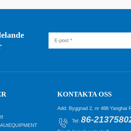
delande
r
ER
KONTAKTA OSS
Add: Byggnad 2, nr 488 Yanghai R
tt
86-2137580
Tel:
SAUtEQUIPMENT