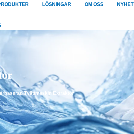
PRODUKTER
LÖSNINGAR
OM OSS
NYHET
S
tor
ièrbaserad Tvättmaskin Extraktor