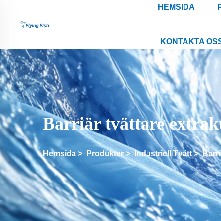
HEMSIDA
KONTAKTA OS
Barriär tvättare extrak
Hemsida
>
Produkter
>
Industriell Tvätt
>
Barr