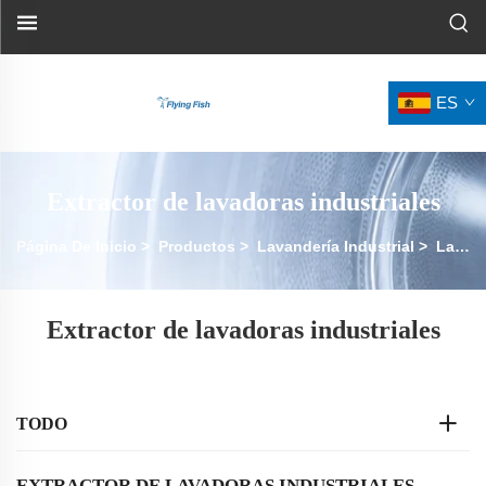
ES
Extractor de lavadoras industriales
Página De Inicio
>
Productos
>
Lavandería Industrial
>
Lavadora Extractora Industrial
Extractor de lavadoras industriales
TODO
EXTRACTOR DE LAVADORAS INDUSTRIALES