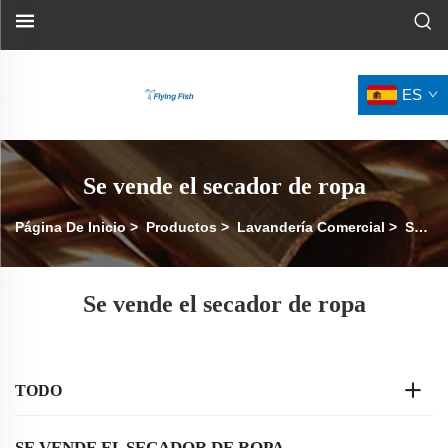
ES
Se vende el secador de ropa
Página De Inicio
>
Productos
>
Lavandería Comercial
>
Secadora De Ropa Vended
Se vende el secador de ropa
TODO
SE VENDE EL SECADOR DE ROPA