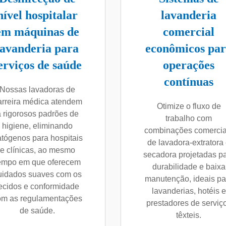
nível hospitalar
lavanderia
em máquinas de
comercial
lavanderia para
econômicos pa
erviços de saúde
operações
contínuas
Nossas lavadoras de
arreira médica atendem
Otimize o fluxo de
 rigorosos padrões de
trabalho com
higiene, eliminando
combinações comercia
tógenos para hospitais
de lavadora-extratora
e clínicas, ao mesmo
secadora projetadas p
empo em que oferecem
durabilidade e baixa
uidados suaves com os
manutenção, ideais pa
ecidos e conformidade
lavanderias, hotéis e
om as regulamentações
prestadores de serviç
de saúde.
têxteis.