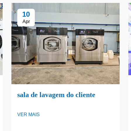
10
Apr
sala de lavagem do cliente
VER MAIS