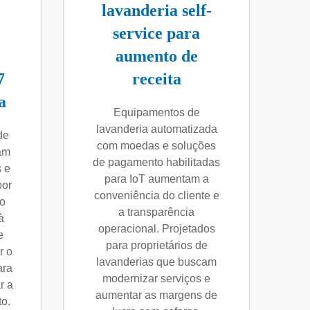
lavanderia self-
service para
aumento de
7
receita
a
Equipamentos de
lavanderia automatizada
de
com moedas e soluções
tam
de pagamento habilitadas
 e
para IoT aumentam a
por
conveniência do cliente e
o
a transparência
à
operacional. Projetados
e
para proprietários de
r o
lavanderias que buscam
ara
modernizar serviços e
r a
aumentar as margens de
to.