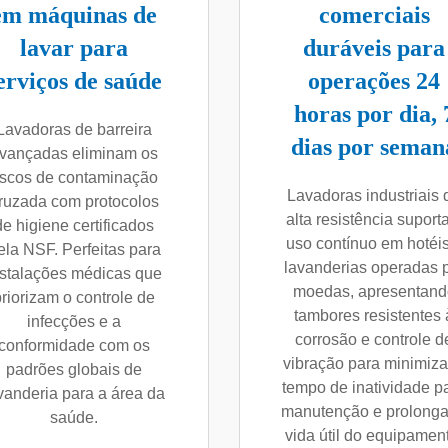
em máquinas de
comerciais
lavar para
duráveis para
erviços de saúde
operações 24
horas por dia, 
Lavadoras de barreira
dias por seman
vançadas eliminam os
iscos de contaminação
Lavadoras industriais 
ruzada com protocolos
alta resistência supor
de higiene certificados
uso contínuo em hotéis
ela NSF. Perfeitas para
lavanderias operadas 
nstalações médicas que
moedas, apresentand
priorizam o controle de
tambores resistentes 
infecções e a
corrosão e controle d
conformidade com os
vibração para minimiza
padrões globais de
tempo de inatividade p
vanderia para a área da
manutenção e prolonga
saúde.
vida útil do equipamen