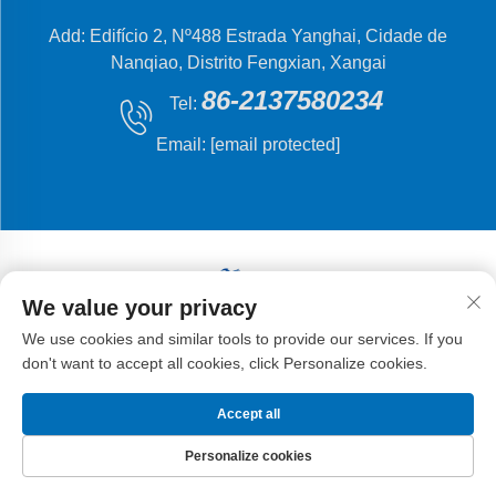
Add: Edifício 2, Nº488 Estrada Yanghai, Cidade de
Nanqiao, Distrito Fengxian, Xangai
86-2137580234
Tel:
Email:
[email protected]
We value your privacy
Direitos autorais © 2024 Shanghai Flying Fish Machinery
We use cookies and similar tools to provide our services. If you
Manufacturing Co., Ltd.
don't want to accept all cookies, click Personalize cookies.
Accept all
Personalize cookies
PÁGINA INICIAL
PRODUTOS
E-MAIL
TEL