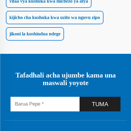
vifaa vya kushuka kwa michezo ya afya
kijicho cha kushuka kwa uzito wa nguvu zipo
jikoni la kushindua ndege
Tafadhali acha ujumbe kama una
maswali yoyote
TUMA