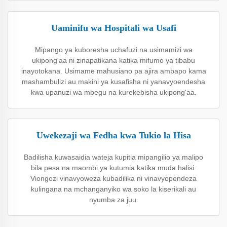
Uaminifu wa Hospitali wa Usafi
Mipango ya kuboresha uchafuzi na usimamizi wa
ukipong'aa ni zinapatikana katika mifumo ya tibabu
inayotokana. Usimame mahusiano pa ajira ambapo kama
mashambulizi au makini ya kusafisha ni yanavyoendesha
kwa upanuzi wa mbegu na kurekebisha ukipong'aa.
Uwekezaji wa Fedha kwa Tukio la Hisa
Badilisha kuwasaidia wateja kupitia mipangilio ya malipo
bila pesa na maombi ya kutumia katika muda halisi.
Viongozi vinavyoweza kubadilika ni vinavyopendeza
kulingana na mchanganyiko wa soko la kiserikali au
nyumba za juu.