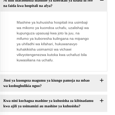
Ni nini inachomoza mashine ya kiserikali ya kisasa ili iwe
na faida kwa hospitali na afya?
Mashine ya kuhusisha hospitali ina usimbaji
wa mikono ya kuondoa uchafu, uzalishaji wa
kupunguza upasuaji kwa joto la juu, na
mifumo ya kuboresha kulingana na mipango
ya uhifadhi wa kifahari, hukuwanavyo
kuhakikisha usimamizi wa vichawi
vilivyotengenezwa kutoka kwa uchafuzi bila
kuwasiliana na uchafu.
Jinsi ya kuongeza magumu ya kiungo pamoja na mbao
wa kushughulikia nguo?
Kwa nini kuchagua mashine ya kuhusisha za kibinadamu
kwa ajili ya usimamizi au mashine ya kuhusisha?