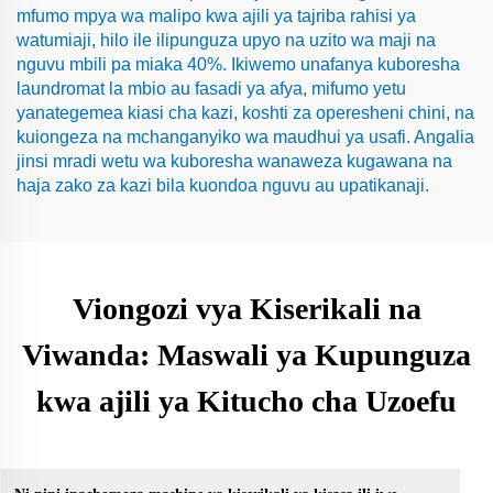
mfumo mpya wa malipo kwa ajili ya tajriba rahisi ya
watumiaji, hilo ile ilipunguza upyo na uzito wa maji na
nguvu mbili pa miaka 40%. Ikiwemo unafanya kuboresha
laundromat la mbio au fasadi ya afya, mifumo yetu
yanategemea kiasi cha kazi, koshti za operesheni chini, na
kuiongeza na mchanganyiko wa maudhui ya usafi. Angalia
jinsi mradi wetu wa kuboresha wanaweza kugawana na
haja zako za kazi bila kuondoa nguvu au upatikanaji.
Viongozi vya Kiserikali na
Viwanda: Maswali ya Kupunguza
kwa ajili ya Kitucho cha Uzoefu