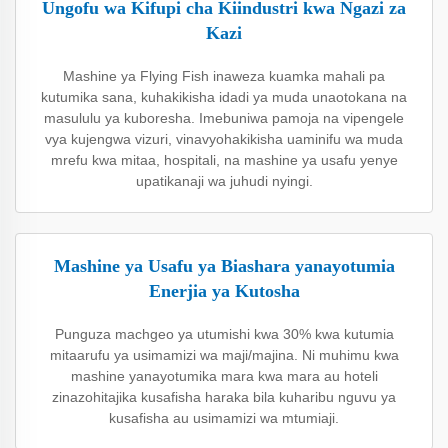
Ungofu wa Kifupi cha Kiindustri kwa Ngazi za
Kazi
Mashine ya Flying Fish inaweza kuamka mahali pa
kutumika sana, kuhakikisha idadi ya muda unaotokana na
masululu ya kuboresha. Imebuniwa pamoja na vipengele
vya kujengwa vizuri, vinavyohakikisha uaminifu wa muda
mrefu kwa mitaa, hospitali, na mashine ya usafu yenye
upatikanaji wa juhudi nyingi.
Mashine ya Usafu ya Biashara yanayotumia
Enerjia ya Kutosha
Punguza machgeo ya utumishi kwa 30% kwa kutumia
mitaarufu ya usimamizi wa maji/majina. Ni muhimu kwa
mashine yanayotumika mara kwa mara au hoteli
zinazohitajika kusafisha haraka bila kuharibu nguvu ya
kusafisha au usimamizi wa mtumiaji.