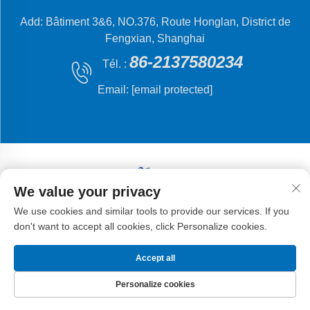
Add: Bâtiment 3&6, NO.376, Route Honglan, District de
Fengxian, Shanghai
86-2137580234
Tél. :
Email:
[email protected]
We value your privacy
Droits d'auteur © 2024 Shanghai Flying Fish Machinery
We use cookies and similar tools to provide our services. If you
Manufacturing Co., Ltd.
don't want to accept all cookies, click Personalize cookies.
Accept all
Personalize cookies
PAGE D'ACCUEIL
PRODUITS
E-MAIL
TÉL