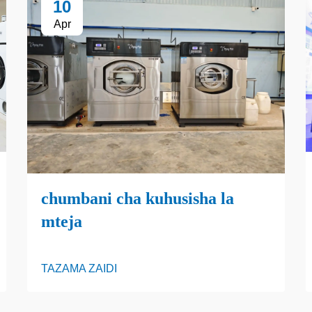
10
Apr
chumbani cha kuhusisha la
mteja
TAZAMA ZAIDI