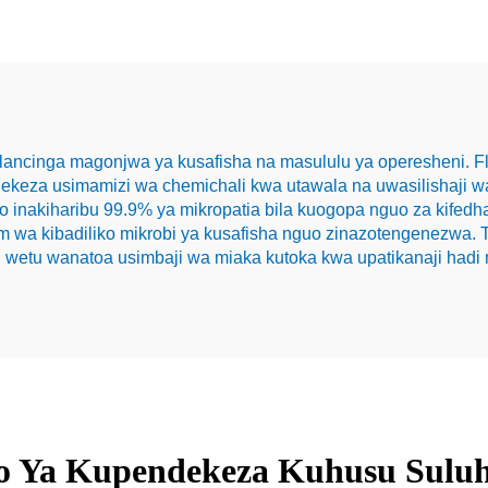
ncinga magonjwa ya kusafisha na masululu ya operesheni. Fly
ekeza usimamizi wa chemichali kwa utawala na uwasilishaji wa
inakiharibu 99.9% ya mikropatia bila kuogopa nguo za kifedha.
rum wa kibadiliko mikrobi ya kusafisha nguo zinazotengenezw
 wetu wanatoa usimbaji wa miaka kutoka kwa upatikanaji hadi
o Ya Kupendekeza Kuhusu Suluh