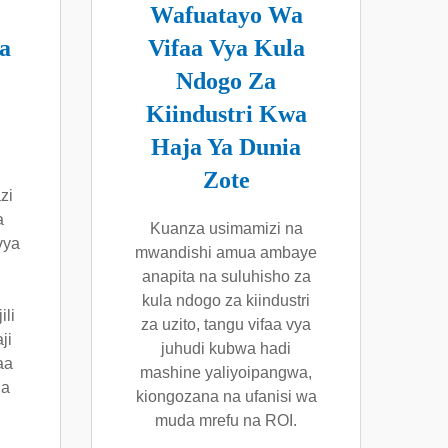
Wafuatayo Wa
a
Vifaa Vya Kula
Ndogo Za
Kiindustri Kwa
Haja Ya Dunia
Zote
zi
a
Kuanza usimamizi na
vya
mwandishi amua ambaye
anapita na suluhisho za
kula ndogo za kiindustri
ili
za uzito, tangu vifaa vya
ji
juhudi kubwa hadi
aa
mashine yaliyoipangwa,
na
kiongozana na ufanisi wa
muda mrefu na ROI.