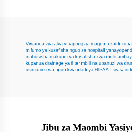
Viwanda vya afya vinapong'aa magumu zaidi kubala
mifumo ya kusafisha nguo za hospitali yanayopend
inahusisha makundi ya kusafisha kwa moto ambayo 
kupanua drainage ya filter mbili na upanuzi wa d
usimamizi wa nguo kwa idadi ya HIPAA – wasanidi
Jibu za Maombi Yasiy