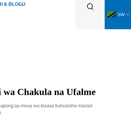
I & BLOGU
SW
i wa Chakula na Ufalme
anapong'aa mvua wa kisasa kuhusisha mavazi
.