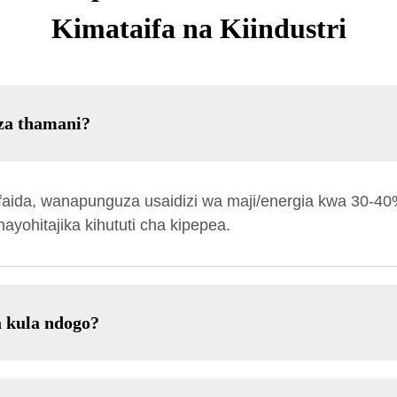
Kimataifa na Kiindustri
 za thamani?
ida, wanapunguza usaidizi wa maji/energia kwa 30-40%,
ayohitajika kihututi cha kipepea.
a kula ndogo?