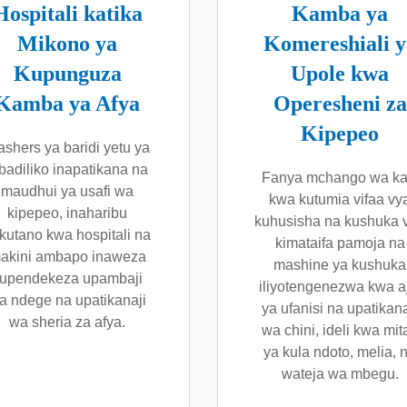
Hospitali katika
Kamba ya
Mikono ya
Komereshiali y
Kupunguza
Upole kwa
Kamba ya Afya
Operesheni za
Kipepeo
shers ya baridi yetu ya
badiliko inapatikana na
Fanya mchango wa ka
maudhui ya usafi wa
kwa kutumia vifaa vy
kipepeo, inaharibu
kuhusisha na kushuka 
kutano kwa hospitali na
kimataifa pamoja na
akini ambapo inaweza
mashine ya kushuka
upendekeza upambaji
iliyotengenezwa kwa aj
a ndege na upatikanaji
ya ufanisi na upatikana
wa sheria za afya.
wa chini, ideli kwa mit
ya kula ndoto, melia, 
wateja wa mbegu.