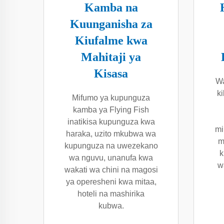
Kamba na
Kuunganisha za
Kiufalme kwa
Mahitaji ya
Kisasa
Wa
ki
Mifumo ya kupunguza
kamba ya Flying Fish
inatikisa kupunguza kwa
mi
haraka, uzito mkubwa wa
m
kupunguza na uwezekano
k
wa nguvu, unanufa kwa
w
wakati wa chini na magosi
ya operesheni kwa mitaa,
hoteli na mashirika
kubwa.