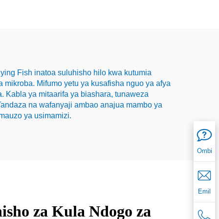
ing Fish inatoa suluhisho hilo kwa kutumia
 mikroba. Mifumo yetu ya kusafisha nguo ya afya
 Kabla ya mitaarifa ya biashara, tunaweza
a. Tandaza na wafanyaji ambao anajua mambo ya
 mauzo ya usimamizi.
Ombi
Emil
isho za Kula Ndogo za