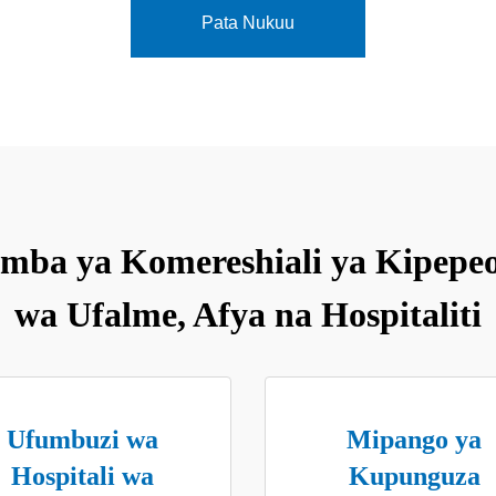
Pata Nukuu
ba ya Komereshiali ya Kipepeo
wa Ufalme, Afya na Hospitaliti
Ufumbuzi wa
Mipango ya
Hospitali wa
Kupunguza