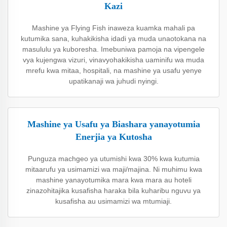
Kazi
Mashine ya Flying Fish inaweza kuamka mahali pa
kutumika sana, kuhakikisha idadi ya muda unaotokana na
masululu ya kuboresha. Imebuniwa pamoja na vipengele
vya kujengwa vizuri, vinavyohakikisha uaminifu wa muda
mrefu kwa mitaa, hospitali, na mashine ya usafu yenye
upatikanaji wa juhudi nyingi.
Mashine ya Usafu ya Biashara yanayotumia
Enerjia ya Kutosha
Punguza machgeo ya utumishi kwa 30% kwa kutumia
mitaarufu ya usimamizi wa maji/majina. Ni muhimu kwa
mashine yanayotumika mara kwa mara au hoteli
zinazohitajika kusafisha haraka bila kuharibu nguvu ya
kusafisha au usimamizi wa mtumiaji.