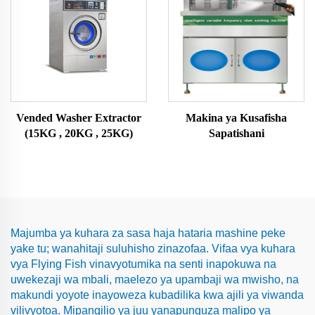
Vended Washer Extractor
Makina ya Kusafisha
(15KG , 20KG , 25KG)
Sapatishani
Majumba ya kuhara za sasa haja hataria mashine peke
yake tu; wanahitaji suluhisho zinazofaa. Vifaa vya kuhara
vya Flying Fish vinavyotumika na senti inapokuwa na
uwekezaji wa mbali, maelezo ya upambaji wa mwisho, na
makundi yoyote inayoweza kubadilika kwa ajili ya viwanda
vilivyotoa. Mipangilio ya juu yanapunguza malipo ya