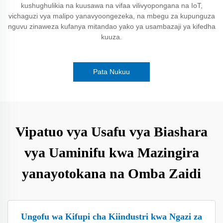
kushughulikia na kuusawa na vifaa vilivyopongana na IoT,
vichaguzi vya malipo yanavyoongezeka, na mbegu za kupunguza
nguvu zinaweza kufanya mitandao yako ya usambazaji ya kifedha
kuuza.
Pata Nukuu
Vipatuo vya Usafu vya Biashara
vya Uaminifu kwa Mazingira
yanayotokana na Omba Zaidi
Ungofu wa Kifupi cha Kiindustri kwa Ngazi za