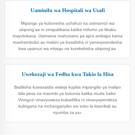
Uaminifu wa Hospitali wa Usafi
Mipango ya kuboresha uchafuzi na usimamizi wa
ukipong'aa ni zinapatikana katika mifumo ya tibabu
inayotokana. Usimame mahusiano pa ajira ambapo kama
mashambulizi au makini ya kusafisha ni yanavyoendesha
kwa upanuzi wa mbegu na kurekebisha ukipong'aa.
Uwekezaji wa Fedha kwa Tukio la Hisa
Badilisha kuwasaidia wateja kupitia mipangilio ya malipo
bila pesa na maombi ya kutumia katika muda halisi.
Viongozi vinavyoweza kubadilika ni vinavyopendeza
kulingana na mchanganyiko wa soko la kiserikali au
nyumba za juu.