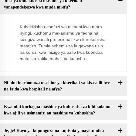
Jinsi ya kuhakikisha mashine ya kiserikali
yanapendekezwa kwa muda mrefu?
Kuhakikisha uchafuzi wa mitaani kwa mara
nyingi, kuchomu mekanismu ya fedha na
kuingiza wasafi profesionali kwa kurekebisha
matatizo. Tumia sehemu za kugawana usio
na korosi kwa mizigo ya uzito kwa kuondoa
matatizo katika mahali pa kutosha.
Ni nini inachomoza mashine ya kiserikali ya kisasa ili iwe
na faida kwa hospitali na afya?
Kwa nini kuchagua mashine ya kuhusisha za kibinadamu
kwa ajili ya usimamizi au mashine ya kuhusisha?
Je, je! Hayo ya kupunguza na kupishia yanayotumika