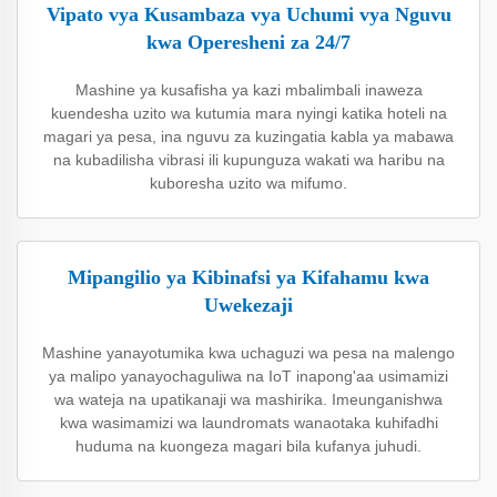
Vipato vya Kusambaza vya Uchumi vya Nguvu
kwa Operesheni za 24/7
Mashine ya kusafisha ya kazi mbalimbali inaweza
kuendesha uzito wa kutumia mara nyingi katika hoteli na
magari ya pesa, ina nguvu za kuzingatia kabla ya mabawa
na kubadilisha vibrasi ili kupunguza wakati wa haribu na
kuboresha uzito wa mifumo.
Mipangilio ya Kibinafsi ya Kifahamu kwa
Uwekezaji
Mashine yanayotumika kwa uchaguzi wa pesa na malengo
ya malipo yanayochaguliwa na IoT inapong'aa usimamizi
wa wateja na upatikanaji wa mashirika. Imeunganishwa
kwa wasimamizi wa laundromats wanaotaka kuhifadhi
huduma na kuongeza magari bila kufanya juhudi.