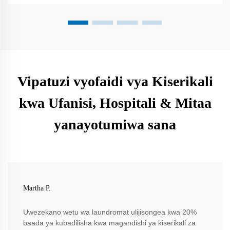
Vipatuzi vyofaidi vya Kiserikali
kwa Ufanisi, Hospitali & Mitaa
yanayotumiwa sana
Martha P.
Uwezekano wetu wa laundromat ulijisongea kwa 20%
baada ya kubadilisha kwa magandishi ya kiserikali za