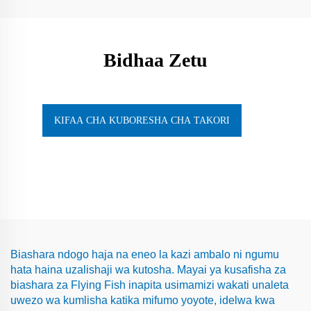
Bidhaa Zetu
KIFAA CHA KUBORESHA CHA TAKORI
Biashara ndogo haja na eneo la kazi ambalo ni ngumu
hata haina uzalishaji wa kutosha. Mayai ya kusafisha za
biashara za Flying Fish inapita usimamizi wakati unaleta
uwezo wa kumlisha katika mifumo yoyote, idelwa kwa