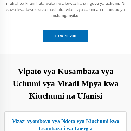
mahali pa kifani hata wakati wa kuwasiliana nguvu ya uchumi. Ni
sawa kwa towelesi za machafu, vitani vya saluni au mitandao ya
mchanganyiko.
Pata Nukuu
Vipato vya Kusambaza vya
Uchumi vya Mradi Mpya kwa
Kiuchumi na Ufanisi
Vizazi vyombovu vya Ndoto vya Kiuchumi kwa
Usambazaji wa Energia