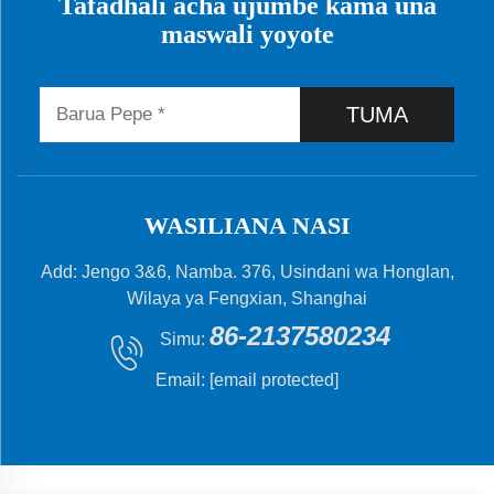
Tafadhali acha ujumbe kama una
maswali yoyote
TUMA
WASILIANA NASI
Add: Jengo 3&6, Namba. 376, Usindani wa Honglan,
Wilaya ya Fengxian, Shanghai
86-2137580234
Simu:
Email:
[email protected]