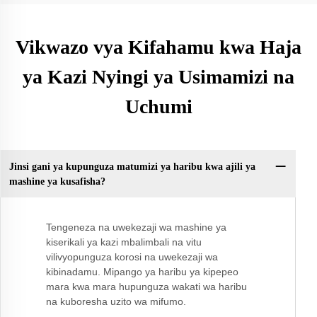
Vikwazo vya Kifahamu kwa Haja
ya Kazi Nyingi ya Usimamizi na
Uchumi
Jinsi gani ya kupunguza matumizi ya haribu kwa ajili ya
mashine ya kusafisha?
Tengeneza na uwekezaji wa mashine ya
kiserikali ya kazi mbalimbali na vitu
vilivyopunguza korosi na uwekezaji wa
kibinadamu. Mipango ya haribu ya kipepeo
mara kwa mara hupunguza wakati wa haribu
na kuboresha uzito wa mifumo.