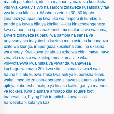
mahali pa kutosha, ideli za masporti yanaweza kusafisha
vitu vya kuvaa visivyo na salooni zinaweza kusafisha vifaa
vya kuvaa kila siku. Washers zetu za 30–50 kipato
zinafunzi ya upasuaji kwa uso wa mapera ili kuhifadhi
pande pa kuvaa bila ya kimikali—kitu kinachotengeneza
kwa salooni na spa zinazoheshimu usalama wa wasomaji.
Dryers zinaweza kupakuliwa pamoja na sensa ya
unyevunyevu inayatosha kuzima moto usio na kupunguza
uzito wa kiungo, inapunguza kusafisha zaidi na ukasiria
wa energy. Kwa kuwa zinahusu uzito wa chini, mayai haya
zinapita uwezo wa kujitegemea kama vile vifaa
vilivyofanywa kwa mitaa ya viwanda, wanaweza
kuchaguliwa mara 20+ kwa siku. Usimamizi wazi wazi
hauna hitilafu kubwa, hasa kwa ajili ya kuboresha elimu,
wakati module za coin-operated zinaweza kutumika kwa
ajili ya kuboresha malipo ya kisasa katika gari ya maeneo
ya lockers. Kwa biashara ambapo kila square foot
inahesabika, Flying Fish inapitisha kuwa saizi
haiwezekani kufanya kazi.