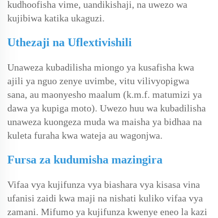
kudhoofisha vime, uandikishaji, na uwezo wa
kujibiwa katika ukaguzi.
Uthezaji na Uflextivishili
Unaweza kubadilisha miongo ya kusafisha kwa
ajili ya nguo zenye uvimbe, vitu vilivyopigwa
sana, au maonyesho maalum (k.m.f. matumizi ya
dawa ya kupiga moto). Uwezo huu wa kubadilisha
unaweza kuongeza muda wa maisha ya bidhaa na
kuleta furaha kwa wateja au wagonjwa.
Fursa za kudumisha mazingira
Vifaa vya kujifunza vya biashara vya kisasa vina
ufanisi zaidi kwa maji na nishati kuliko vifaa vya
zamani. Mifumo ya kujifunza kwenye eneo la kazi