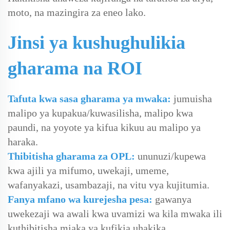
moto, na mazingira za eneo lako.
Jinsi ya kushughulikia
gharama na ROI
Tafuta kwa sasa gharama ya mwaka:
jumuisha
malipo ya kupakua/kuwasilisha, malipo kwa
paundi, na yoyote ya kifua kikuu au malipo ya
haraka.
Thibitisha gharama za OPL:
ununuzi/kupewa
kwa ajili ya mifumo, uwekaji, umeme,
wafanyakazi, usambazaji, na vitu vya kujitumia.
Fanya mfano wa kurejesha pesa:
gawanya
uwekezaji wa awali kwa uvamizi wa kila mwaka ili
kuthibitisha miaka ya kufikia uhakika.