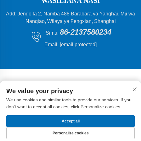
WASILIANA NASI
Add: Jengo la 2, Namba 488 Barabara ya Yanghai, Mji wa
Nanqiao, Wilaya ya Fengxian, Shanghai
86-2137580234
Simu:
Email:
[email protected]
We value your privacy
Hakiki © 2024 Shanghai Flying Fish Machinery
We use cookies and similar tools to provide our services. If you
Manufacturing Co.,Ltd .
Sera ya Faragha
don't want to accept all cookies, click Personalize cookies.
Accept all
Personalize cookies
UKURASA WA
BIDHAA
BARUA PEPE
SIMU