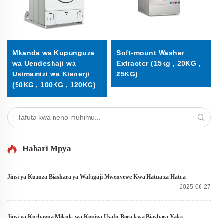
Mkanda wa Kupunguza
Soft-mount Washer
wa Uendeshaji wa
Extractor (15kg , 20KG ,
Usimamizi wa Kienerji
25KG)
(50KG , 100KG , 120KG)
Habari Mpya
Jinsi ya Kuanza Biashara ya Wafugaji Mwenyewe Kwa Hatua za Hatua
2025-06-27
Jinsi ya Kuchagua Mikuki wa Kupiga Usafu Bora kwa Biashara Yako