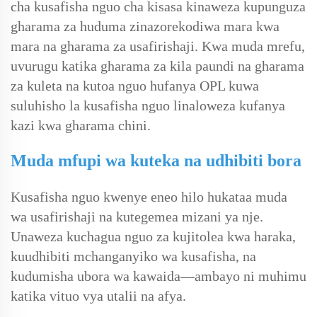
cha kusafisha nguo cha kisasa kinaweza kupunguza
gharama za huduma zinazorekodiwa mara kwa
mara na gharama za usafirishaji. Kwa muda mrefu,
uvurugu katika gharama za kila paundi na gharama
za kuleta na kutoa nguo hufanya OPL kuwa
suluhisho la kusafisha nguo linaloweza kufanya
kazi kwa gharama chini.
Muda mfupi wa kuteka na udhibiti bora
Kusafisha nguo kwenye eneo hilo hukataa muda
wa usafirishaji na kutegemea mizani ya nje.
Unaweza kuchagua nguo za kujitolea kwa haraka,
kuudhibiti mchanganyiko wa kusafisha, na
kudumisha ubora wa kawaida—ambayo ni muhimu
katika vituo vya utalii na afya.