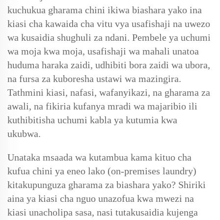
kuchukua gharama chini ikiwa biashara yako ina
kiasi cha kawaida cha vitu vya usafishaji na uwezo
wa kusaidia shughuli za ndani. Pembele ya uchumi
wa moja kwa moja, usafishaji wa mahali unatoa
huduma haraka zaidi, udhibiti bora zaidi wa ubora,
na fursa za kuboresha ustawi wa mazingira.
Tathmini kiasi, nafasi, wafanyikazi, na gharama za
awali, na fikiria kufanya mradi wa majaribio ili
kuthibitisha uchumi kabla ya kutumia kwa
ukubwa.
Unataka msaada wa kutambua kama kituo cha
kufua chini ya eneo lako (on-premises laundry)
kitakupunguza gharama za biashara yako? Shiriki
aina ya kiasi cha nguo unazofua kwa mwezi na
kiasi unacholipa sasa, nasi tutakusaidia kujenga