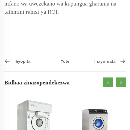
mfano wa uwezekano wa kupungua gharama na
tathmini rahisi ya ROI.
Iliyopita
Inayofuata
Yote
Bidhaa zinazopendekezwa