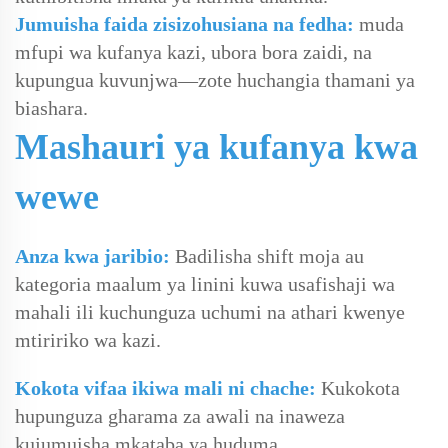
Jumuisha faida zisizohusiana na fedha:
muda
mfupi wa kufanya kazi, ubora bora zaidi, na
kupungua kuvunjwa—zote huchangia thamani ya
biashara.
Mashauri ya kufanya kwa
wewe
Anza kwa jaribio:
Badilisha shift moja au
kategoria maalum ya linini kuwa usafishaji wa
mahali ili kuchunguza uchumi na athari kwenye
mtiririko wa kazi.
Kokota vifaa ikiwa mali ni chache:
Kukokota
hupunguza gharama za awali na inaweza
kujumuisha mkataba ya huduma.