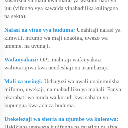
kusafisha ya mara kwa mara, ya wastani hadi ya
juu (vifungo vya kawaida vinabadilika kulingana
na sekta).
Nafasi na vituo vya huduma:
Unahitaji nafasi ya
kimwili, mfumo wa maji unaofaa, uwezo wa
umeme, na uvunaji.
Wafanyakazi:
OPL inahitaji wafanyakazi
waliotarajiwa kwa uendeshaji na usambazaji.
Mali za msingi:
Uchaguzi wa awali unajumuisha
mifumo, uwekaji, na mabadiliko ya mahali. Fanya
ukarabati wa muda wa kurudi kwa sababu ya
kupungua kwa ada za huduma.
Utekelezaji wa sheria na ujumbe wa kulemwa:
Hakikisha unaweza kujifunga na taratibu za afya,