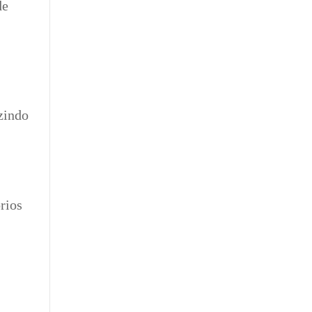
de
zindo
rios