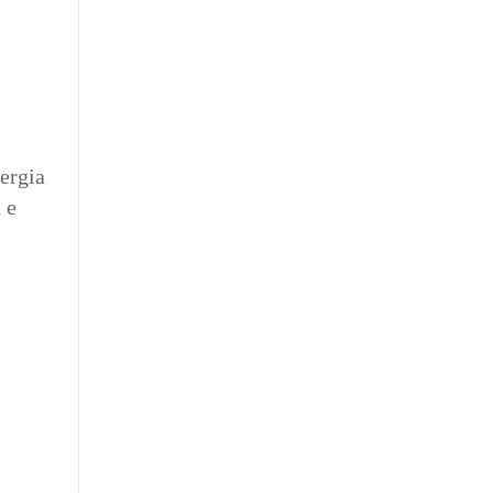
ergia
 e