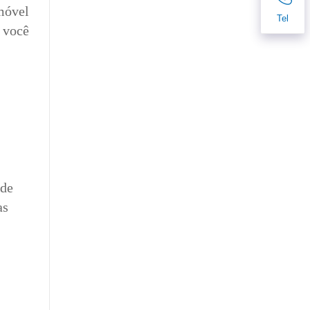
móvel
Tel
 você
ode
as