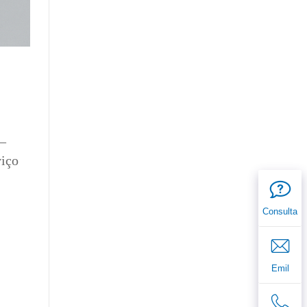
 —
viço
Consulta
Emil