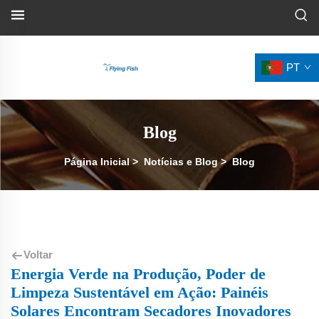
PT
Blog
Página Inicial
>
Notícias e Blog
>
Blog
Voltar
Energia Verde na Produção, Poder de
Limpeza Sustentável em Ação: Painéis
Solares Encontram Secadores Inovadores