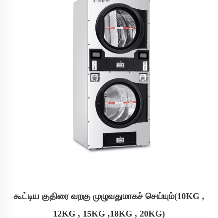
கூட்டிய குதிரை வறகு முழுவதுமாகச் செய்யும்(10KG ,
12KG , 15KG ,18KG , 20KG)