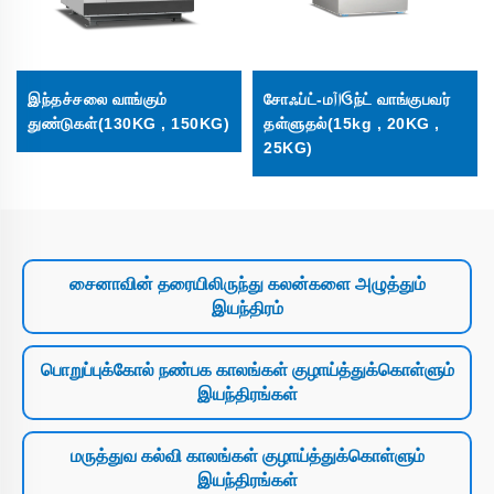
இந்தச்சலை வாங்கும்
சோஃப்ட்-மاآઉந்ட் வாங்குபவர்
துண்டுகள்(130KG , 150KG)
தள்ளுதல்(15kg , 20KG ,
25KG)
சைனாவின் தரையிலிருந்து கலன்களை அழுத்தும்
இயந்திரம்
பொறுப்புக்கோல் நண்பக காலங்கள் குழாய்த்துக்கொள்ளும்
இயந்திரங்கள்
மருத்துவ கல்வி காலங்கள் குழாய்த்துக்கொள்ளும்
இயந்திரங்கள்