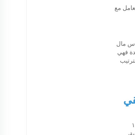
عامل مع
أس مال
دة فهي
ترتيب
ال التجارية التي يبلغ عدد موظفيها من ٣ إلى ١٥
سية،