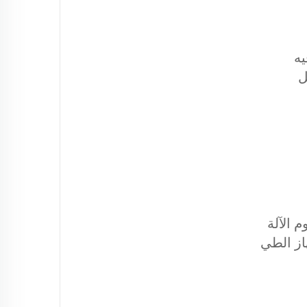
 فيه
ل
 الآلة
از الطي