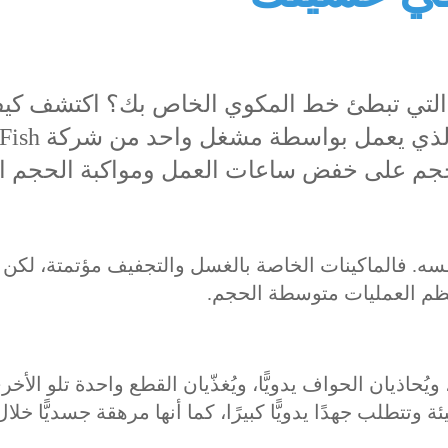
ية التي تبطئ خط المكوي الخاص بك؟ اكتشف كي
يساعد جهاز تغذية ملاءات السر
جم على خفض ساعات العمل ومواكبة الحجم ال
ه. فالماكينات الخاصة بالغسل والتجفيف مؤتمتة، لكن 
عظم العمليات متوسطة الحجم.
ويُحاذيان الحواف يدويًّا، ويُغذّيان القطع واحدة تلو الأخ
ة وتتطلب جهدًا يدويًّا كبيرًا، كما أنها مرهقة جسديًّا خلا