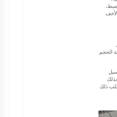
ضبط،
لأخف
جة الحجم
سيل
بذلك
طلب ذلك