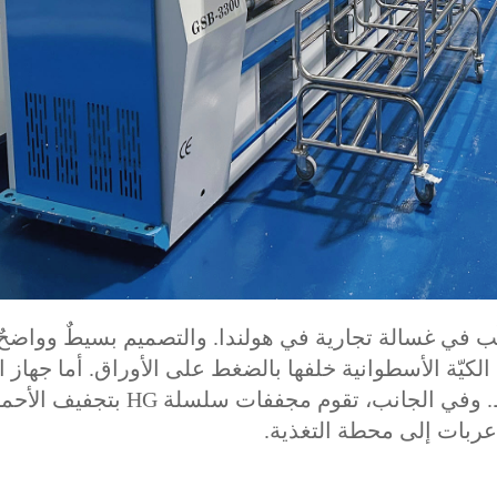
ة أعلاه جهاز GSB-3300 المُركَّب في غسالة تجارية في هولندا. والتصميم بسيطٌ وواضحٌ
لكيّة الأسطوانية خلفها بالضغط على الأوراق. أما جهاز ا
فيستقبل الملاءات الجاهزة في نهاية الخط. وفي الجانب، تقوم مجففات سلسلة HG بت
ى عربات إلى محطة التغذية.