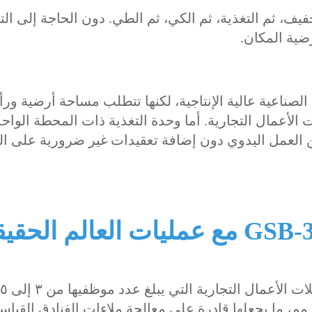
ف، ثم التغذية، ثم الكي، ثم الطي. دون الحاجة إلى الت
أرضية المكان.
لصناعية عالية الإنتاجية، لكنها تتطلب مساحة أرضية ور
ت الأعمال التجارية. أما وحدة التغذية ذات المحطة الواح
من العمل اليدوي دون إضافة تعقيدات غير ضرورية على ال
تم تصميم آلة Flying Fish GSB-3300 لغسلات الأعم
موظفًا. وتصل عرضها التشغيلي إلى ٣٣٠٠ مم، ما يجعلها قادرة على معالجة ملاءات الفنادق القيا