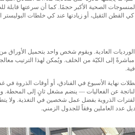
نسوجات الصحية الأكبر حجمًا. كما أن سرعتها قابلة لل
 القطن الثقيل، أو زيادتها عند كي خلطات البوليستر ا
لورديات العادية. ويقوم شخص واحد بتحميل الأوراق من
مباشرةً إلى الكيّة من الخلف. ويُمكن لهذا الترتيب معال
ية.
ات نهاية الأسبوع في الفنادق، أو أوقات الذروة في غ
لناتجة عن الفعاليات — ينضم مشغل ثانٍ إلى المحطة. و
 الفترات الذروية بفضل عمل شخصين في التغذية. ولا يت
يل عدد العاملين وفقاً للجدول الزمني.