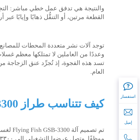
والنتيجة هي تدفق عمل خطي مباشر: التجفي
القطعة مرتين، أو التنقُّل ذهابًا وإيابًا عبر 
توجد آلات نشر متعددة المحطات للمصانع ا
وعددًا من العاملين لا تمتلكها معظم غسلا
تسد هذه الفجوة، إذ تُجرِّد عنق الزجاجة 
العام.
استفسار
كيف تتناسب طراز GSB-3300 مع عمليات العالم الحقيقي
إميل