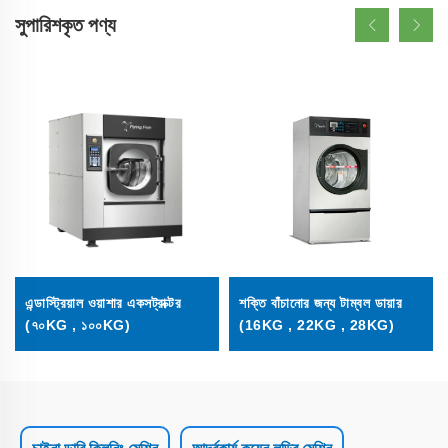
সুপারিশকৃত পণ্য
এন্ডাস্ট্রিয়াল ওয়াশার একসট্রাক্টর
শক্তি বাঁচানোর জন্য টাম্বল ডায়ার
,১০০KG)
(৭০KG , ১০০KG)
(16KG , 22KG , 28KG)