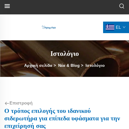
EL
Ιστολόγιο
Αρχική σελίδα
>
Νέα & Blog
>
Ιστολόγιο
Επιστροφή
Ο τρόπος επιλογής του ιδανικού
σιδερωτήρα για επίπεδα υφάσματα για την
επιχείρησή σας