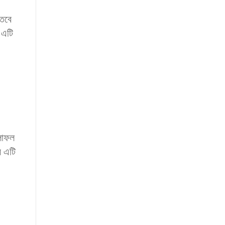
 তবে
 এটি
ফলাফল
ে এটি