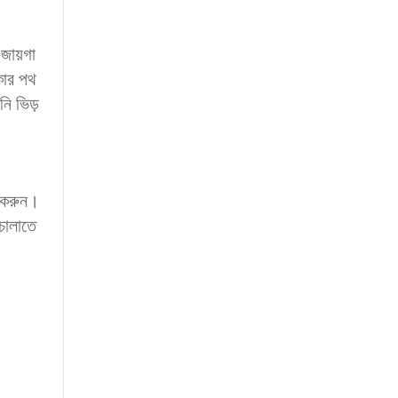
জায়গা
কার পথ
নি ভিড়
া করুন।
চালাতে