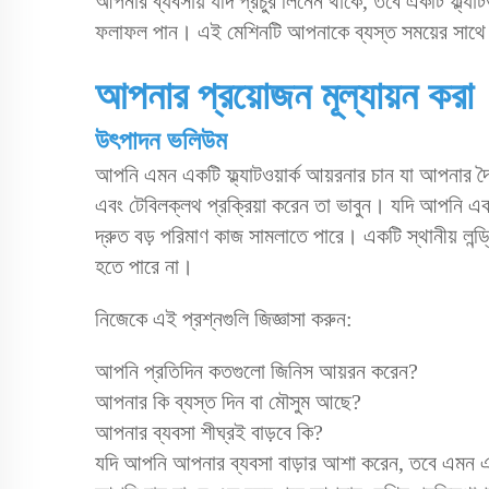
আপনার ব্যবসায় যদি প্রচুর লিনেন থাকে, তবে একটি ফ্ল্
ফলাফল পান। এই মেশিনটি আপনাকে ব্যস্ত সময়ের সাথে ত
আপনার প্রয়োজন মূল্যায়ন করা
উৎপাদন ভলিউম
আপনি এমন একটি ফ্ল্যাটওয়ার্ক আয়রনার চান যা আপনার 
এবং টেবিলক্লথ প্রক্রিয়া করেন তা ভাবুন। যদি আপনি এ
দ্রুত বড় পরিমাণ কাজ সামলাতে পারে। একটি স্থানীয় লন্ড
হতে পারে না।
নিজেকে এই প্রশ্নগুলি জিজ্ঞাসা করুন:
আপনি প্রতিদিন কতগুলো জিনিস আয়রন করেন?
আপনার কি ব্যস্ত দিন বা মৌসুম আছে?
আপনার ব্যবসা শীঘ্রই বাড়বে কি?
যদি আপনি আপনার ব্যবসা বাড়ার আশা করেন, তবে এমন একট