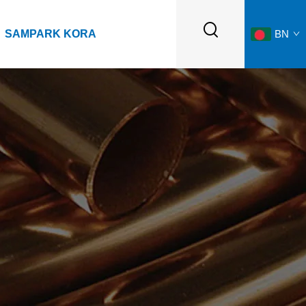
SAMPARK KORA
BN