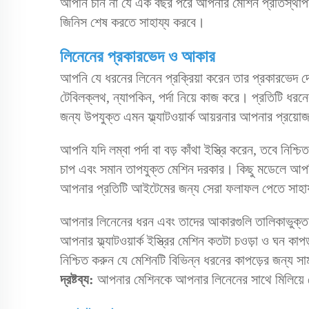
আপনি চান না যে এক বছর পরে আপনার মেশিন প্রতিস্থা
জিনিস শেষ করতে সাহায্য করবে।
লিনেনের প্রকারভেদ ও আকার
আপনি যে ধরনের লিনেন প্রক্রিয়া করেন তার প্রকারভেদ দে
টেবিলক্লথ, ন্যাপকিন, পর্দা নিয়ে কাজ করে। প্রতিটি 
জন্য উপযুক্ত এমন ফ্ল্যাটওয়ার্ক আয়রনার আপনার প্রয়
আপনি যদি লম্বা পর্দা বা বড় কাঁথা ইস্ত্রি করেন, তবে নি
চাপ এবং সমান তাপযুক্ত মেশিন দরকার। কিছু মডেলে আপন
আপনার প্রতিটি আইটেমের জন্য সেরা ফলাফল পেতে সাহা
আপনার লিনেনের ধরন এবং তাদের আকারগুলি তালিকাভুক্
আপনার ফ্ল্যাটওয়ার্ক ইস্ত্রির মেশিন কতটা চওড়া ও ঘন কা
নিশ্চিত করুন যে মেশিনটি বিভিন্ন ধরনের কাপড়ের জন্য সাম
দ্রষ্টব্য:
আপনার মেশিনকে আপনার লিনেনের সাথে মিলিয়ে