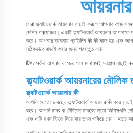
আয়রনার 
সেরা ফ্ল্যাটওয়ার্ক আয়রনার বাছাই করলে আপনার কাজ সহজ
মেশিন প্রয়োজন। একটি ফ্ল্যাটওয়ার্ক আয়রনার আপনাকে দ্
করে। আপনার ব্যবসায় প্রতিদিন কী কী কাজ হয় এবং আপনার
সঠিকভাবে বাছাই করার জন্য প্রস্তুত হোন।
টিপ:
সর্বদা আপনার কাজের সঙ্গে মানানসই সরঞ্জাম বাছাই 
ফ্ল্যাটওয়ার্ক আয়রনারের মৌলিক 
ফ্ল্যাটওয়ার্ক আয়রনার কী
আপনি হয়তো ভাবছেন ফ্ল্যাটওয়ার্ক আয়রনার কী করে। এই
করে। আপনি চাদর বা টেবিলের চাদরের মতো জিনিসগুলি মেশি
এবং এটি যখন ভিতর দিয়ে যায় তখন শুকিয়ে দেয়। হাতে