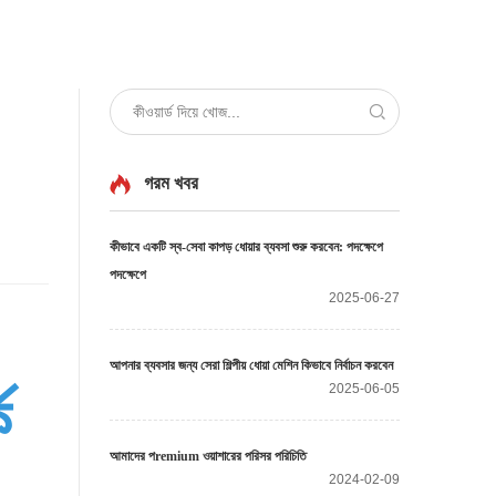
গরম খবর
কীভাবে একটি স্ব-সেবা কাপড় ধোয়ার ব্যবসা শুরু করবেন: পদক্ষেপে
পদক্ষেপে
2025-06-27
আপনার ব্যবসার জন্য সেরা শিল্পীয় ধোয়া মেশিন কিভাবে নির্বাচন করবেন
2025-06-05
ক
আমাদের পremium ওয়াশারের পরিসর পরিচিতি
2024-02-09