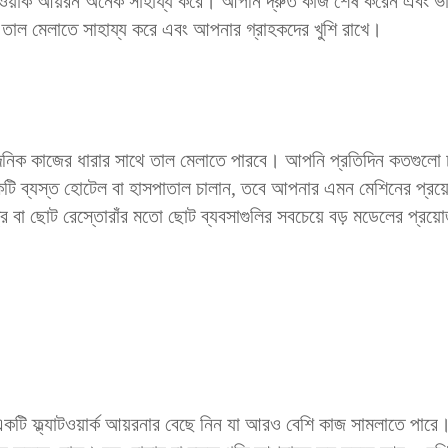
যাটওয়ার্ক আয়রন অনেক সাহায্য করে। আপনি দ্রুত কাজ শেষ করেন এবং ভ
াল মেলাতে সাহায্য করে এবং আপনার গ্রাহকদের খুশি রাখে।
দৈনিক কাজের ধারার সাথে তাল মেলাতে পারবে। আপনি প্রতিদিন কতগুলো 
কটি ব্যস্ত হোটেল বা হাসপাতাল চালান, তবে আপনার এমন মেশিনের প্রয
্রি বা ছোট রেস্তোরাঁর মতো ছোট ব্যবসাগুলির সবচেয়ে বড় মডেলের প্রয়
ি ফ্ল্যাটওয়ার্ক আয়রনার বেছে নিন যা আরও বেশি কাজ সামলাতে পারে