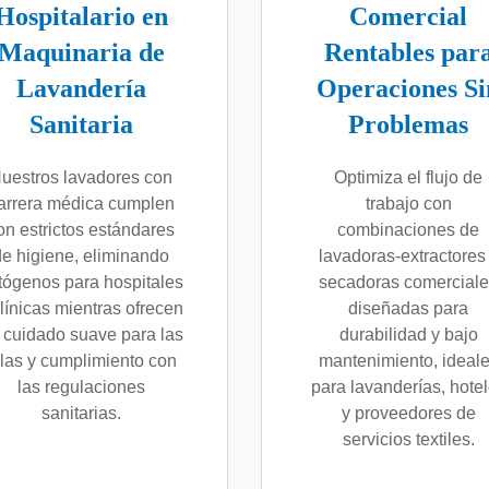
Hospitalario en
Comercial
Maquinaria de
Rentables par
Lavandería
Operaciones Si
Sanitaria
Problemas
uestros lavadores con
Optimiza el flujo de
arrera médica cumplen
trabajo con
on estrictos estándares
combinaciones de
de higiene, eliminando
lavadoras-extractores
tógenos para hospitales
secadoras comercial
clínicas mientras ofrecen
diseñadas para
 cuidado suave para las
durabilidad y bajo
elas y cumplimiento con
mantenimiento, ideal
las regulaciones
para lavanderías, hote
sanitarias.
y proveedores de
servicios textiles.