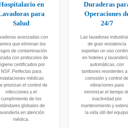
Hospitalario en
Duraderas par
Lavadoras para
Operaciones d
Salud
24/7
vadoras avanzadas con
Las lavadoras industria
arrera que eliminan los
de gran resistencia
esgos de contaminación
soportan un uso conti
uzada con protocolos de
en hoteles y lavanderí
igiene certificados por
automáticas, con
NSF. Perfectas para
tambores resistentes a
instalaciones médicas
corrosión y control d
e priorizan el control de
vibraciones para
infecciones y el
minimizar el tiempo d
cumplimiento de los
inactividad por
stándares globales de
mantenimiento y exten
lavandería en atención
la vida útil del equipo
médica.