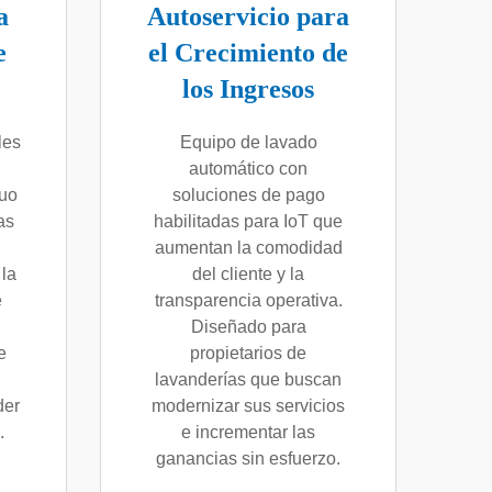
a
Autoservicio para
e
el Crecimiento de
los Ingresos
les
Equipo de lavado
automático con
nuo
soluciones de pago
as
habilitadas para IoT que
aumentan la comodidad
 la
del cliente y la
e
transparencia operativa.
Diseñado para
e
propietarios de
lavanderías que buscan
der
modernizar sus servicios
.
e incrementar las
ganancias sin esfuerzo.