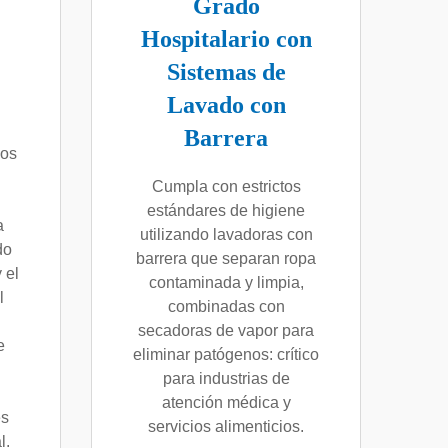
Grado
Hospitalario con
Sistemas de
Lavado con
Barrera
dos
Cumpla con estrictos
estándares de higiene
a
utilizando lavadoras con
do
barrera que separan ropa
 el
contaminada y limpia,
l
combinadas con
secadoras de vapor para
e
eliminar patógenos: crítico
para industrias de
atención médica y
es
servicios alimenticios.
l.