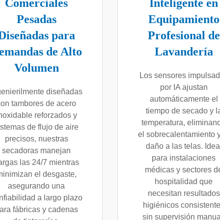
Comerciales
Inteligente en
Pesadas
Equipamiento
Diseñadas para
Profesional de
emandas de Alto
Lavandería
Volumen
Los sensores impulsa
por IA ajustan
genierilmente diseñadas
automáticamente el
con tambores de acero
tiempo de secado y l
noxidable reforzados y
temperatura, eliminan
istemas de flujo de aire
el sobrecalentamiento y
precisos, nuestras
daño a las telas. Idea
secadoras manejan
para instalaciones
argas las 24/7 mientras
médicas y sectores d
inimizan el desgaste,
hospitalidad que
asegurando una
necesitan resultados
nfiabilidad a largo plazo
higiénicos consistent
ara fábricas y cadenas
sin supervisión manua