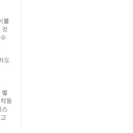
이를
 것
 수
하도
 벨
 작동
이스
돕고