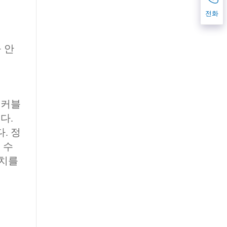
전화
 안
태커블
다.
. 정
 수
조치를