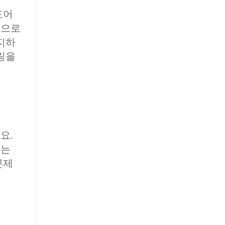
도어
천으로
지하
링을
요.
수는
문제