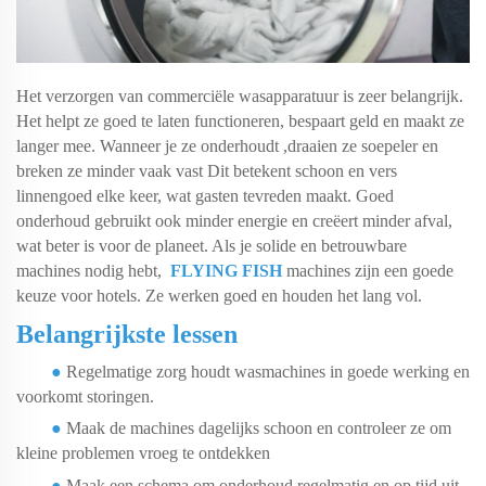
Het verzorgen van commerciële wasapparatuur is zeer belangrijk.
Het helpt ze goed te laten functioneren, bespaart geld en maakt ze
langer mee. Wanneer je
ze onderhoudt
,
draaien ze soepeler en
breken ze minder vaak vast
Dit betekent schoon en vers
linnengoed elke keer, wat gasten tevreden maakt. Goed
onderhoud gebruikt ook minder energie en creëert minder afval,
wat beter is voor de planeet. Als je solide en betrouwbare
machines nodig hebt,
FLYING FISH
machines zijn een goede
keuze voor hotels. Ze werken goed en houden het lang vol.
Belangrijkste lessen
●
Regelmatige zorg
houdt wasmachines in goede werking en
voorkomt storingen.
●
Maak de machines dagelijks schoon en controleer ze om
kleine problemen vroeg te ontdekken
●
Maak een schema om onderhoud regelmatig en op tijd uit