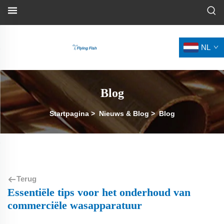
NL
Blog
Startpagina
>
Nieuws & Blog
>
Blog
Terug
Essentiële tips voor het onderhoud van
commerciële wasapparatuur