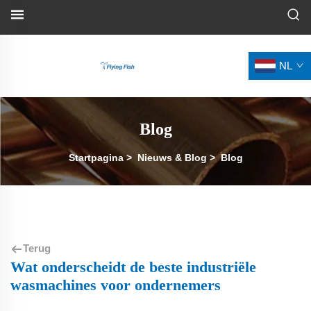
NL
Blog
Startpagina
>
Nieuws & Blog
>
Blog
Terug
Wat onderscheidt de beste industriële
wasmachines voor ondernemers