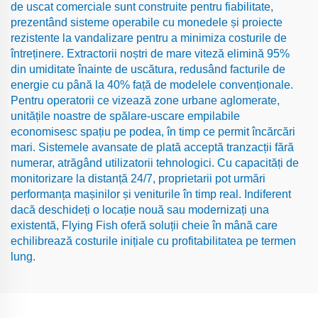
de uscat comerciale sunt construite pentru fiabilitate,
prezentând sisteme operabile cu monedele și proiecte
rezistente la vandalizare pentru a minimiza costurile de
întreținere. Extractorii noștri de mare viteză elimină 95%
din umiditate înainte de uscătura, redusând facturile de
energie cu până la 40% față de modelele convenționale.
Pentru operatorii ce vizează zone urbane aglomerate,
unitățile noastre de spălare-uscare empilabile
economisesc spațiu pe podea, în timp ce permit încărcări
mari. Sistemele avansate de plată acceptă tranzacții fără
numerar, atrăgând utilizatorii tehnologici. Cu capacități de
monitorizare la distanță 24/7, proprietarii pot urmări
performanța mașinilor și veniturile în timp real. Indiferent
dacă deschideți o locație nouă sau modernizați una
existentă, Flying Fish oferă soluții cheie în mână care
echilibrează costurile inițiale cu profitabilitatea pe termen
lung.