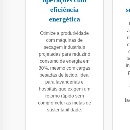
operações com
eficiência
s
energética
a
Otimize a produtividade
r
com máquinas de
c
secagem industriais
projetadas para reduzir o
p
consumo de energia em
i
30%, mesmo com cargas
pesadas de tecido. Ideal
para lavanderias e
hospitais que exigem um
retorno rápido sem
la
comprometer as metas de
sustentabilidade.