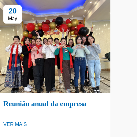
20
1
May
Ap
Reunião anual da empresa
FE
VER MAIS