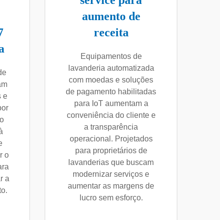
service para
aumento de
7
receita
a
Equipamentos de
lavanderia automatizada
de
com moedas e soluções
tam
de pagamento habilitadas
 e
para IoT aumentam a
por
conveniência do cliente e
o
a transparência
à
operacional. Projetados
e
para proprietários de
r o
lavanderias que buscam
ara
modernizar serviços e
r a
aumentar as margens de
to.
lucro sem esforço.