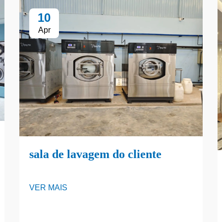
10
Apr
sala de lavagem do cliente
VER MAIS