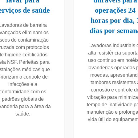
lavar para
duráveis para
erviços de saúde
operações 24
horas por dia, 
Lavadoras de barreira
dias por seman
vançadas eliminam os
iscos de contaminação
Lavadoras industriais 
ruzada com protocolos
alta resistência supor
de higiene certificados
uso contínuo em hotéis
ela NSF. Perfeitas para
lavanderias operadas 
nstalações médicas que
moedas, apresentand
priorizam o controle de
tambores resistentes 
infecções e a
corrosão e controle d
conformidade com os
vibração para minimiza
padrões globais de
tempo de inatividade p
vanderia para a área da
manutenção e prolonga
saúde.
vida útil do equipamen