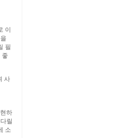
로 이
동을
릴 필
 좋
여 사
실현하
기다릴
에 소