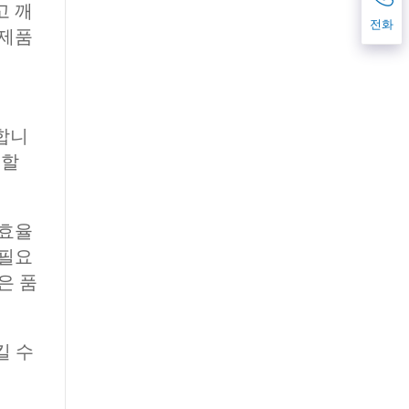
고 깨
전화
 제품
합니
정할
 효율
 필요
은 품
킬 수