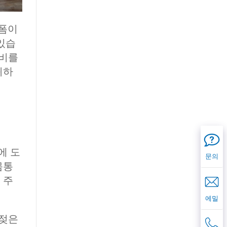
니폼이
있습
장비를
귀하
에 도
문의
몸통
 주
에밀
 젖은