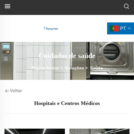
PT
Cuidados de saúde
Página Inicial
>
Soluções
>
Saúde
Voltar
Hospitais e Centros Médicos