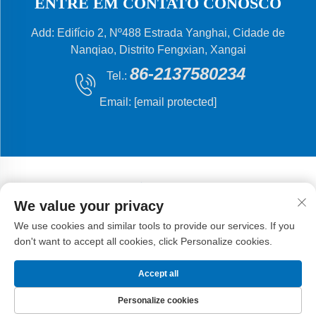
ENTRE EM CONTATO CONOSCO
Add: Edifício 2, Nº488 Estrada Yanghai, Cidade de
Nanqiao, Distrito Fengxian, Xangai
86-2137580234
Tel.:
Email:
[email protected]
We value your privacy
Direitos autorais © 2024 Shanghai Flying Fish Machinery
We use cookies and similar tools to provide our services. If you
Manufacturing Co., Ltd.
Política de Privacidade
don't want to accept all cookies, click Personalize cookies.
Accept all
Personalize cookies
PÁGINA INICIAL
PRODUTOS
E-MAIL
TEL