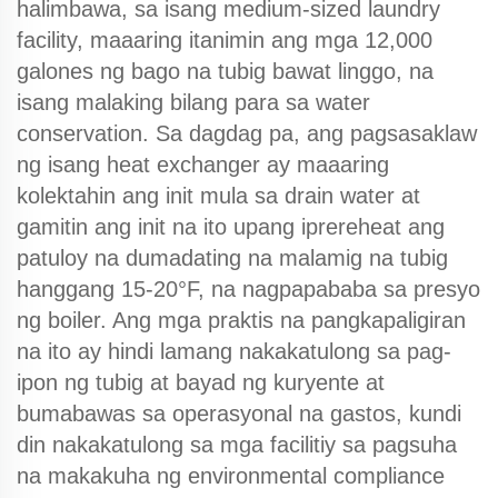
halimbawa, sa isang medium-sized laundry
facility, maaaring itanimin ang mga 12,000
galones ng bago na tubig bawat linggo, na
isang malaking bilang para sa water
conservation. Sa dagdag pa, ang pagsasaklaw
ng isang heat exchanger ay maaaring
kolektahin ang init mula sa drain water at
gamitin ang init na ito upang iprereheat ang
patuloy na dumadating na malamig na tubig
hanggang 15-20°F, na nagpapababa sa presyo
ng boiler. Ang mga praktis na pangkapaligiran
na ito ay hindi lamang nakakatulong sa pag-
ipon ng tubig at bayad ng kuryente at
bumabawas sa operasyonal na gastos, kundi
din nakakatulong sa mga facilitiy sa pagsuha
na makakuha ng environmental compliance