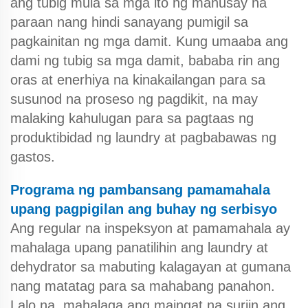
ang tubig mula sa mga ito ng mahusay na
paraan nang hindi sanayang pumigil sa
pagkainitan ng mga damit. Kung umaaba ang
dami ng tubig sa mga damit, bababa rin ang
oras at enerhiya na kinakailangan para sa
susunod na proseso ng pagdikit, na may
malaking kahulugan para sa pagtaas ng
produktibidad ng laundry at pagbabawas ng
gastos.
Programa ng pambansang pamamahala
upang pagpigilan ang buhay ng serbisyo
Ang regular na inspeksyon at pamamahala ay
mahalaga upang panatilihin ang laundry at
dehydrator sa mabuting kalagayan at gumana
nang matatag para sa mahabang panahon.
Lalo na, mahalaga ang maingat na suriin ang