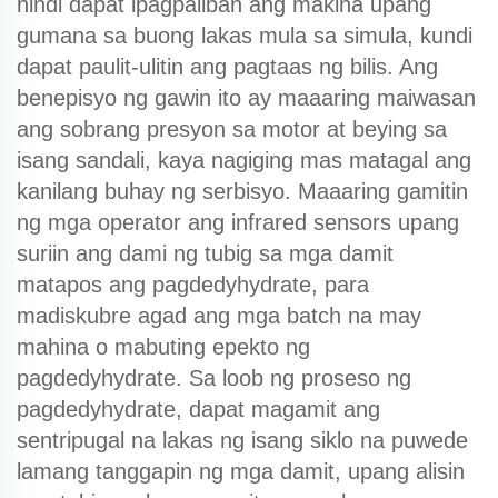
hindi dapat ipagpaliban ang makina upang
gumana sa buong lakas mula sa simula, kundi
dapat paulit-ulitin ang pagtaas ng bilis. Ang
benepisyo ng gawin ito ay maaaring maiwasan
ang sobrang presyon sa motor at beying sa
isang sandali, kaya nagiging mas matagal ang
kanilang buhay ng serbisyo. Maaaring gamitin
ng mga operator ang infrared sensors upang
suriin ang dami ng tubig sa mga damit
matapos ang pagdedyhydrate, para
madiskubre agad ang mga batch na may
mahina o mabuting epekto ng
pagdedyhydrate. Sa loob ng proseso ng
pagdedyhydrate, dapat magamit ang
sentripugal na lakas ng isang siklo na puwede
lamang tanggapin ng mga damit, upang alisin