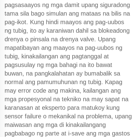
pagsasaayos ng mga damit upang siguradong
tama sila bago simulan ang mataas na bilis na
pag-ikot. Kung hindi maayos ang pag-uubos
ng tubig, ito ay karaniwan dahil sa blokeadong
drenya o pinsala na drenya valve. Upang
mapatibayan ang maayos na pag-uubos ng
tubig, kinakailangan ang pagtanggal at
pagsusulay ng mga bahagi na ito bawat
buwan, na pangkalahatan ay bumabalik sa
normal ang pamumuhunan ng tubig. Kapag
may error code ang makina, kailangan ang
mga propesyonal na tekniko na may sapat na
karanasan at eksperto para matukoy kung
sensor failure o mekanikal na problema, upang
maiwasan ang mga di kinakailangang
pagbabago ng parte at i-save ang mga gastos