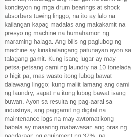
kondisyon ng mga drum bearings at shock
absorbers tuwing linggo, na ito ay lalo na
kailangan kapag madalas ang makakamit na
presyo ng machine na humahamon ng
maraming halaga. Ang bilis ng paglubog ng
machine ay kinakailangang patunayan ayon sa
talagang gamit. Kung isang lugar ay may
petsa-petsang dami ng laundry na 10 tonelada
o higit pa, mas wasto itong lubog bawat
dalawang linggo; kung maliit lamang ang dami
ng laundry, sapat na itong lubog bawat isang
buwan. Ayon sa resulta ng pag-aaral sa
industriya, ang paggamit ng digital na
maintenance logs na may awtomatikong
babala ay maaaring mabawasan ang oras ng
pagdaraan ng equipment ng 37%, na