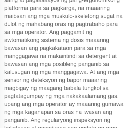
sahig at pagsasaayos ng pang-ergonomikong
platforma para sa pagkarga, na maaaring
maibsan ang mga muskulo-skeletong sugat na
dulot ng mahabang oras ng pagtrabaho para
sa mga operator. Ang paggamit ng
awtomatikong sistema ng dosis maaaring
bawasan ang pagkakataon para sa mga
manggagawa na makaintindi sa detergent at
bawasan ang mga posibleng panganib sa
kalusugan ng mga manggagawa. At ang mga
sensor ng deteksyon ng bapor maaaring
magbigay ng maagang babala tungkol sa
pagtatagumpay ng mga nakakaalamang gas,
upang ang mga operator ay maaaring gumawa
ng mga kaganapan sa oras na iwasan ang
panganib. Ang regularyong inspeksyon ng